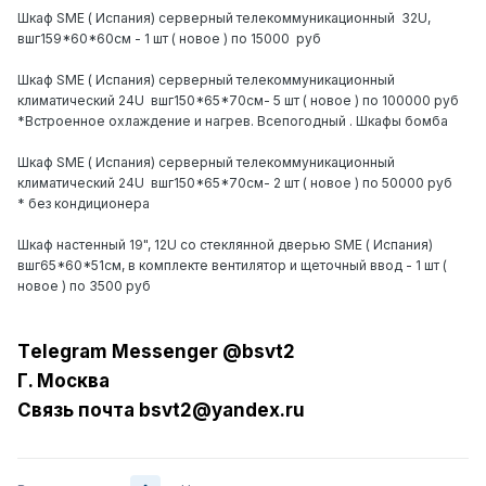
Шкаф SME ( Испания) серверный телекоммуникационный 32U,
вшг159*60*60см - 1 шт ( новое ) по 15000 руб
Шкаф SME ( Испания) серверный телекоммуникационный
климатический 24U вшг150*65*70см- 5 шт ( новое ) по 100000 руб
*Встроенное охла ж дение и нагрев. Всепогодный . Шкафы бомба
Шкаф SME ( Испания) серверный телекоммуникационный
климатический 24U вшг150*65*70см- 2 шт ( новое ) по 50000 руб
* без кондиционера
Шкаф настенный 19", 12U cо стеклянной дверью SME ( Испания)
вшг65*60*51см, в комплек те вентилятор и щеточный ввод - 1 шт (
новое ) по 3500 руб
Tеlеgrаm Messеngеr @bsvt2
Г. Москва
Связь почта bsvt2@yandex.ru