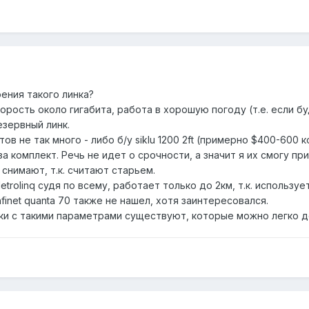
оения такого линка?
корость около гигабита, работа в хорошую погоду (т.е. если б
резервный линк.
 не так много - либо б/у siklu 1200 2ft (примерно $400-600 к
 за комплект. Речь не идет о срочности, а значит я их смогу пр
е снимают, т.к. считают старьем.
rolinq судя по всему, работает только до 2км, т.к. используе
nfinet quanta 70 также не нашел, хотя заинтересовался.
ки с такими параметрами существуют, которые можно легко д