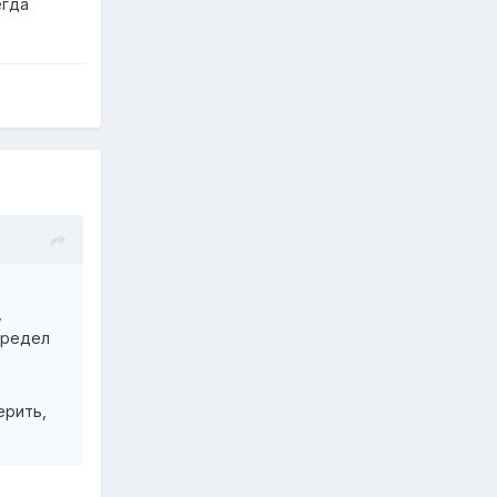
егда
,
предел
ерить,