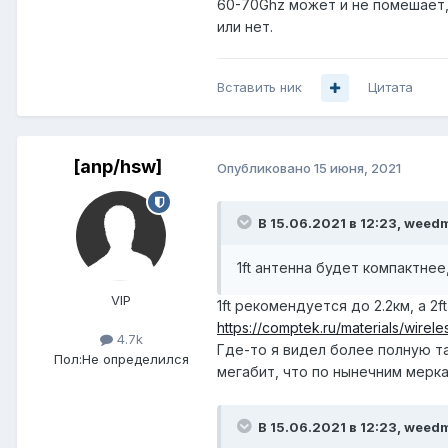
60-70Ghz может и не помешает,
или нет.
Вставить ник
Цитата
[anp/hsw]
Опубликовано
15 июня, 2021
В 15.06.2021 в 12:23,
weed
1
ft антенна будет компактнее,
VIP
1ft рекомендуется до 2.2км, а 2f
https://comptek.ru/materials/wirel
4.7k
Где-то я видел более полную таб
Пол:
Не определился
мегабит, что по нынечним мерк
В 15.06.2021 в 12:23,
weed