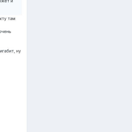
может и
кту там
очень
игабит, ну