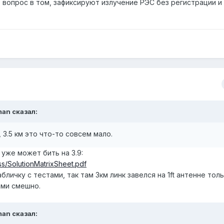
 вопрос в том, зафиксируют излучение РЭС без регистрации и 
man
сказал:
 3.5 км
это что-то совсем мало.
t уже может бить на 3.9:
ess/SolutionMatrixSheet.pdf
личку с тестами, так там 3км линк завелся на 1ft антенне толь
ами смешно.
man
сказал: