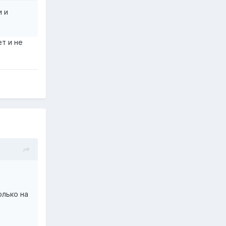
и и
ет и не
олько на