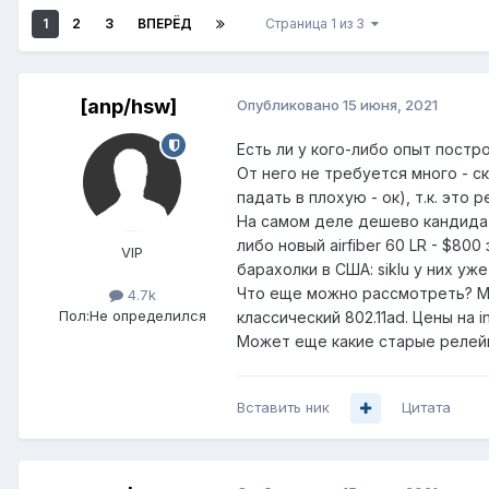
1
2
3
ВПЕРЁД
Страница 1 из 3
[anp/hsw]
Опубликовано
15 июня, 2021
Есть ли у кого-либо опыт постр
От него не требуется много - с
падать в плохую - ок), т.к. это 
На самом деле дешево кандидатов
либо новый airfiber 60 LR - $800
VIP
барахолки в США: siklu у них уж
Что еще можно рассмотреть? Met
4.7k
Пол:
Не определился
классический 802.11ad. Цены на i
Может еще какие старые релей
Вставить ник
Цитата