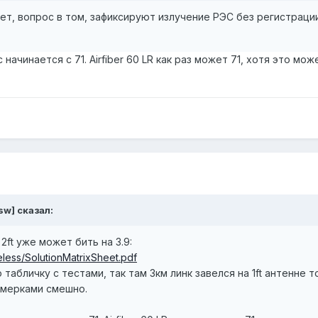
т, вопрос в том, зафиксируют излучение РЭС без регистраци
начинается с 71. Airfiber 60 LR как раз может 71, хотя это мож
sw]
сказал:
 2ft уже может бить на 3.9:
reless/SolutionMatrixSheet.pdf
табличку с тестами, так там 3км линк завелся на 1ft антенне т
 мерками смешно.