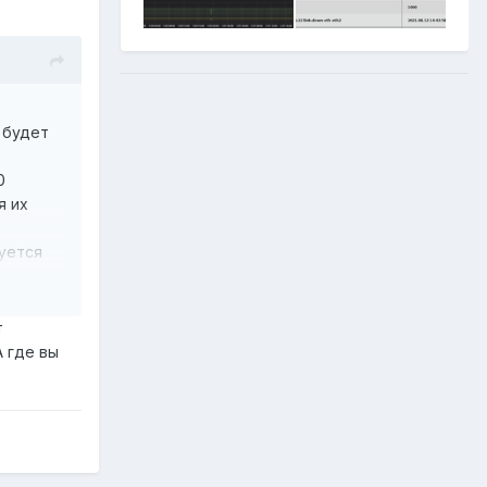
и будет
0
я их
зуется
о
т
А где вы