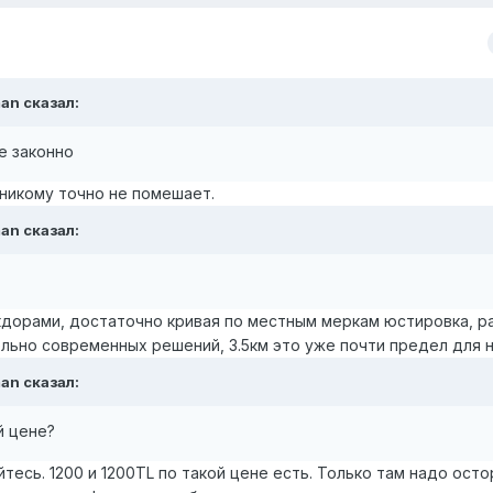
an
сказал:
е законно
 никому точно не помешает.
an
сказал:
экдорами, достаточно кривая по местным меркам юстировка, 
льно современных решений, 3.5км это уже почти предел для н
an
сказал:
й цене?
йтесь. 1200 и 1200TL по такой цене есть. Только там надо ост