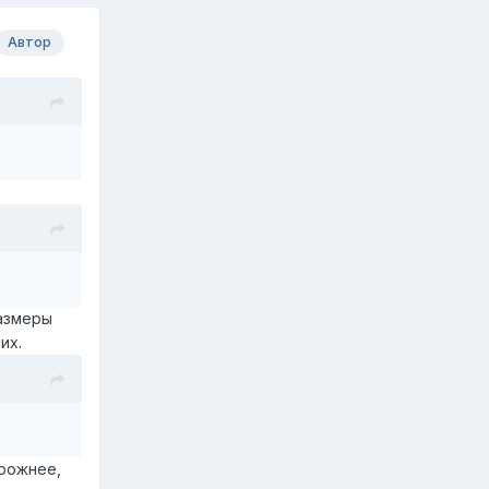
Автор
размеры
их.
орожнее,