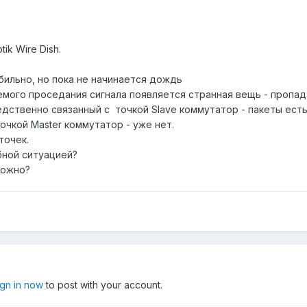
k Wire Dish.
абильно, но пока не начинается дождь
ого проседания сигнала появляется странная вещь - пропада
ственно связанный с точкой Slave коммутатор - пакеты есть
чкой Master коммутатор - уже нет.
точек.
бной ситуацией?
можно?
ign in now
to post with your account.