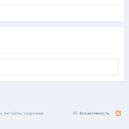
и, пигтейлы, сварочник
Вся активность