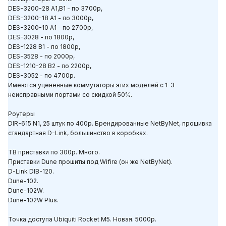
DES-3200-28 A1,B1 - по 3700р,
DES-3200-18 A1 - по 3000р,
DES-3200-10 A1 - по 2700р,
DES-3028 - по 1800р,
DES-1228 B1 - по 1800р,
DES-3528 - по 2000р,
DES-1210-28 B2 - по 2200р,
DES-3052 - по 4700р.
Имеются уцененные коммутаторы этих моделей с 1-3
неисправными портами со скидкой 50%.
Роутеры
DIR-615 N1, 25 штук по 400р. Брендированные NetByNet, прошивка
стандартная D-Link, большинство в коробках.
ТВ приставки по 300р. Много.
Приставки Dune прошиты под Wifire (он же NetByNet).
D-Link DIB-120.
Dune-102.
Dune-102W.
Dune-102W Plus.
Точка доступа Ubiquiti Rocket M5. Новая. 5000р.