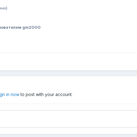
ено)
зователем gm2000
ign in now
to post with your account.