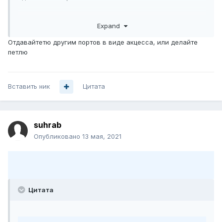
Сейчас для этих целей использую Mikrotik CCR1072 но он
Expand
больше 5-6 гигов не может пережевать сразу
перезагружается, ищу железо другое
Отдавайтетю другим портов в виде акцесса, или делайте
петлю
Вставить ник
Цитата
suhrab
Опубликовано
13 мая, 2021
Цитата