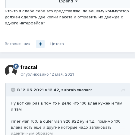
Expand
больше 5-6 гигов не может пережевать сразу
перезагружается, ищу железо другое
Что-то я слабо себе это представляю, по вашему коммутатор
должен сделать две копии пакета и отправить их дважда с
одного интерфейса?
Вставить ник
Цитата
fractal
Опубликовано
12 мая, 2021
В 12.05.2021 в 12:42,
suhrab
сказал:
Ну вот как раз в том то и дело что 100 влан нужен и там
и там
inner vlan 100, а outer vlan 920,922 ну и т.д. помимо 100
влана есть еще и другие которые надо запаковать
идентичным образом.