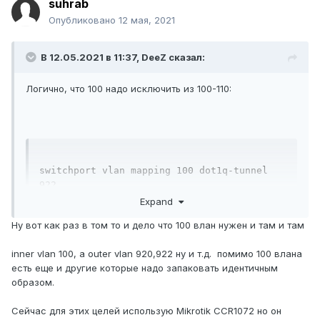
suhrab
Опубликовано
12 мая, 2021
В 12.05.2021 в 11:37,
DeeZ
сказал:
Логично, что 100 надо исключить из 100-110:
switchport vlan mapping 100 dot1q-tunnel 
922﻿

switchport vlan mapping 101-110 dot1q-
Expand
tunnel 920﻿

Ну вот как раз в том то и дело что 100 влан нужен и там и там
switchport vlan mapping 200-210 dot1q-
tunnel 921 
inner vlan 100, а outer vlan 920,922 ну и т.д. помимо 100 влана
есть еще и другие которые надо запаковать идентичным
образом.
Сейчас для этих целей использую Mikrotik CCR1072 но он