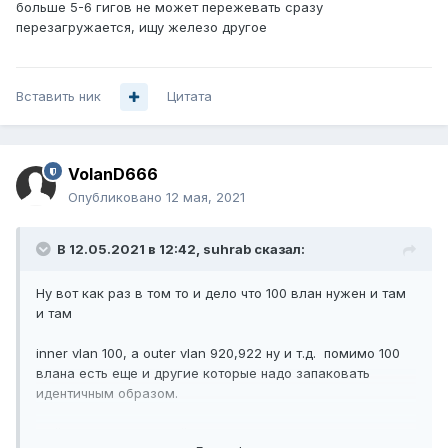
больше 5-6 гигов не может пережевать сразу
перезагружается, ищу железо другое
Вставить ник
Цитата
VolanD666
Опубликовано
12 мая, 2021
В 12.05.2021 в 12:42,
suhrab
сказал:
Ну вот как раз в том то и дело что 100 влан нужен и там
и там
inner vlan 100, а outer vlan 920,922 ну и т.д. помимо 100
влана есть еще и другие которые надо запаковать
идентичным образом.
Сейчас для этих целей использую Mikrotik CCR1072 но он