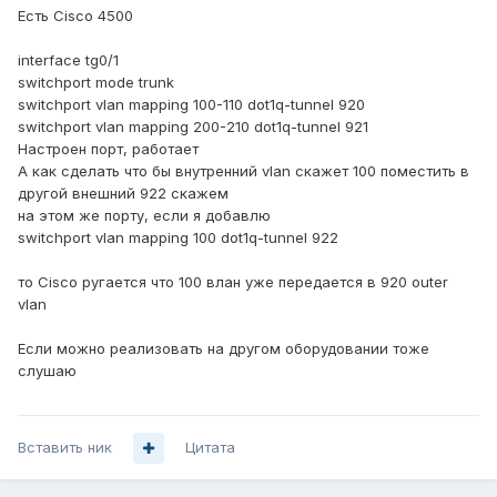
Есть Cisco 4500
interface tg0/1
switchport mode trunk
switchport vlan mapping 100-110 dot1q-tunnel 920
switchport vlan mapping 200-210 dot1q-tunnel 921
Настроен порт, работает
А как сделать что бы внутренний vlan скажет 100 поместить в
другой внешний 922 скажем
на этом же порту, если я добавлю
switchport vlan mapping 100 dot1q-tunnel 922
то Cisco ругается что 100 влан уже передается в 920 outer
vlan
Если можно реализовать на другом оборудовании тоже
слушаю
Вставить ник
Цитата