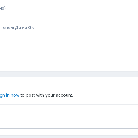
но)
ателем Дима Ок
ign in now
to post with your account.