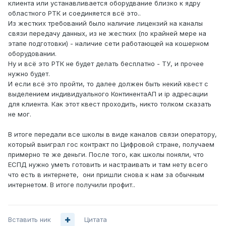
клиента или устанавливается оборудвание близко к ядру
областного РТК и соединяется всё это..
Из жестких требований было наличие лицензий на каналы
связи передачу данных, из не жестких (по крайней мере на
этапе подготовки) - наличие сети работающей на кошерном
оборудовании.
Ну и всё это РТК не будет делать бесплатно - ТУ, и прочее
нужно будет.
И если всё это пройти, то далее должен быть некий квест с
выделением индивидуального КонтинентаАП и ip адресации
для клиента. Как этот квест проходить, никто толком сказать
не мог.
В итоге передали все школы в виде каналов связи оператору,
который выиграл гос контракт по Цифровой стране, получаем
примерно те же деньги. После того, как школы поняли, что
ЕСПД нужно уметь готовить и настраивать и там нету всего
что есть в интернете, они пришли снова к нам за обычным
интернетом. В итоге получили профит..
Вставить ник
Цитата