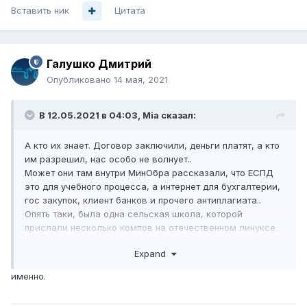
Вставить ник
Цитата
Галушко Дмитрий
Опубликовано
14 мая, 2021
В 12.05.2021 в 04:03,
Mia
сказал:
А кто их знает. Договор заключили, деньги платят, а кто
им разрешил, нас особо не волнует..
Может они там внутри МинОбра рассказали, что ЕСПД
это для учебного процесса, а интернет для бухгалтерии,
гос закупок, клиент банков и прочего антиплагиата..
Опять таки, была одна сельская школа, которой
прислали несколько компов на отечественном линуксе.
Директор говорил что РТК (которые должны были им
Expand
показать работу ЕСПД) долго ходили вокруг этого
линукса и не могли показать директору Интернет... Так
именно.
что могут быть разные варианты..