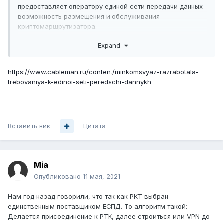
предоставляет оператору единой сети передачи данных
возможность размещения и обслуживания
криптомаршрутизатора.
...
Expand
Передача данных от и к социально значимым объектам
должна осуществляться с использованием локальной сети
передачи данных, исключительно через единую сеть
https://www.cableman.ru/content/minkomsvyaz-razrabotala-
передачи данных.
trebovaniya-k-edinoi-seti-peredachi-dannykh
...
Вставить ник
Цитата
Mia
Опубликовано
11 мая, 2021
Нам год назад говорили, что так как РКТ выбран
единственным поставщиком ЕСПД. То алгоритм такой:
Делается присоединение к РТК, далее строиться или VPN до