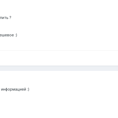
пить ?
ешевое :)
 информацией :)