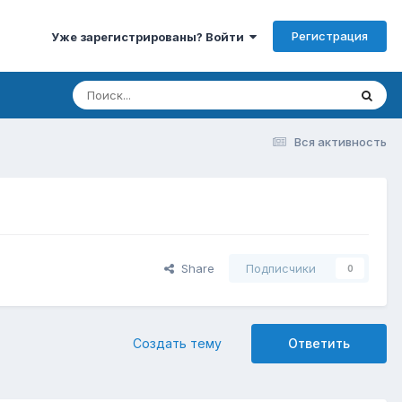
Регистрация
Уже зарегистрированы? Войти
Вся активность
Share
Подписчики
0
Создать тему
Ответить