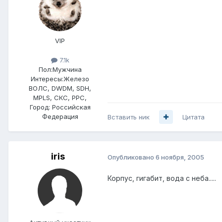
VIP
7.1k
Пол:
Мужчина
Интересы:
Железо
ВОЛС, DWDM, SDH,
MPLS, СКС, РРС,
Город:
Российская
Федерация
Вставить ник
Цитата
iris
Опубликовано
6 ноября, 2005
Корпус, гигабит, вода с неба.....