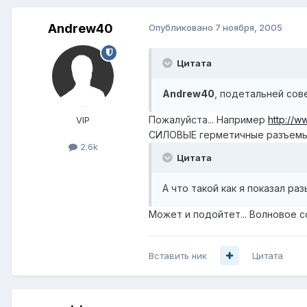
Andrew40
Опубликовано
7 ноября, 2005
Цитата
Andrew40
, подетальней сове
Пожалуйста... Например
http://w
VIP
СИЛОВЫЕ герметичные разъемы
2.6k
Цитата
А что такой как я показал ра
Может и подойтет... Волновое 
Вставить ник
Цитата