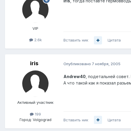
iris
, тогда поставте гермовводы
VIP
2.6k
Вставить ник
Цитата
iris
Опубликовано
7 ноября, 2005
Andrew40
, подетальней совет.
А что такой как я показал разье
Активный участник
199
Город:
Volgograd
Вставить ник
Цитата