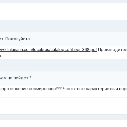
т. Пожалуйста..
ww.klinkmann.com/local/rus/catalog...df/Legr_368.pdf
Производитель
.
зьем не пойдет ?
сопротивление нормировано??? Частотные характеристики норм