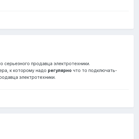
го серьезного продавца электротехники.
ера, к которому надо
регулярно
что то подключать-
продавца электротехники.