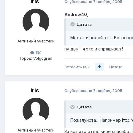
iris
Опубликовано
7 ноября, 2005
Andrew40
,
Цитата
Может и подойтет... Волнов
Активный участник
ну дык !! я это и спрашивал !
199
Город:
Volgograd
Вставить ник
Цитата
iris
Опубликовано
7 ноября, 2005
Цитата
Пожалуйста... Например
http:
Активный участник
За вот это отдельное спасибо :)