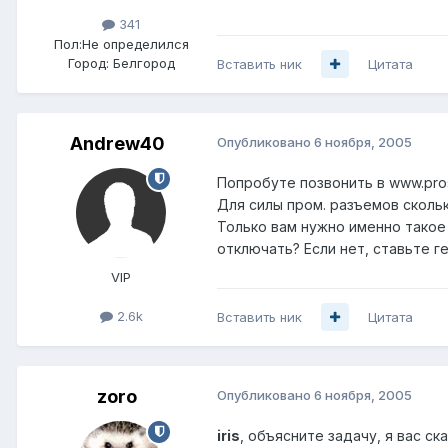
341
Пол:
Не определился
Город:
Белгород
Вставить ник
Цитата
Andrew40
Опубликовано
6 ноября, 2005
Попробуте позвонить в www.pro
Для силы пром. разъемов сколь
Только вам нужно именно такое
отключать? Если нет, ставьте г
VIP
2.6k
Вставить ник
Цитата
zoro
Опубликовано
6 ноября, 2005
iris
, объясните задачу, я вас ск