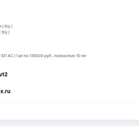
( б/у )
б/у )
 БП АС ) 1 шт по 130000 руб , полностью 10 гиг
vt2
x.ru