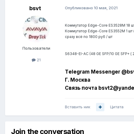
bsvt
Опубликовано
10 мая, 2021
Коммутатор Edge-Core ES3528M 18 шт 
Коммутатор Edge-Core ES3552M 1 шт ( 
сразу всё по 1800 руб / шт
Пользователи
S6348-EI-АС (48 GE SFP/10 GE SFP+ ( 2
21
Tеlеgrаm Messеngеr @bs
Г. Москва
Связь почта bsvt2@yande
Вставить ник
Цитата
Join the conversation