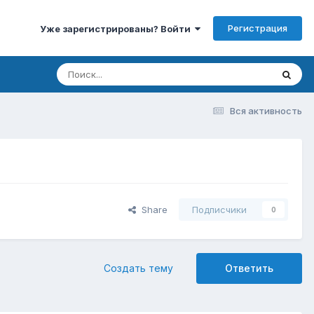
Регистрация
Уже зарегистрированы? Войти
Вся активность
Share
Подписчики
0
Создать тему
Ответить