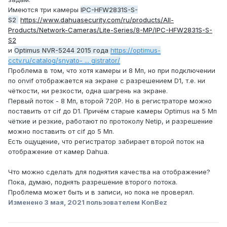
Имеются три камеры
IPC-HFW2831S-S-
S2
https://www.dahuasecurity.com/ru/products/All-
Products/Network-Cameras/Lite-Series/8-MP/IPC-HFW2831S-S-
S2
и
Optimus NVR-5244 2015 года
https://optimus-
cctv.ru/catalog/snyato- ... gistrator/
Проблема в том, что хотя камеры и 8 Мп, но при подключении
по onvif отображается на экране с разрешением D1, т.е. ни
чёткости, ни резкости, одна шагрень на экране.
Первый поток - 8 Мп, второй 720Р. Но в регистраторе можно
поставить от cif до D1. Причём старые камеры Optimus на 5 Мп
чёткие и резкие, работают по протоколу Netip, и разрешение
можно поставить от cif до 5 Мп.
Есть ощущение, что регистратор забирает второй поток на
отображение от камер Dahua.
Что можно сделать для поднятия качества на отображение?
Пока, думаю, поднять разрешение второго потока.
Проблема может быть и в записи, но пока не проверял.
Изменено
3 мая, 2021
пользователем KonBez