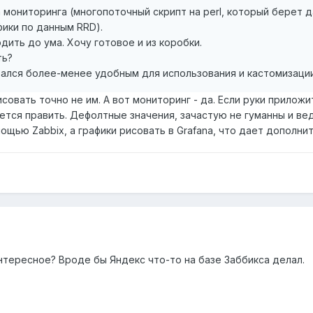
мониторинга (многопоточный скрипт на perl, который берет д
фики по данным RRD).
дить до ума. Хочу готовое и из коробки.
ть?
тался более-менее удобным для использования и кастомизаци
исовать точно не им. А вот мониторинг - да. Если руки прилож
ется править. Дефолтные значения, зачастую не гуманны и ве
щью Zabbix, а графики рисовать в Grafana, что дает дополнит
нтересное? Вроде бы Яндекс что-то на базе Заббикса делал.