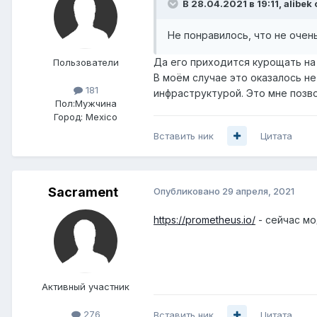
В 28.04.2021 в 19:11,
alibek
Не понравилось, что не оче
Да его приходится курощать на 
Пользователи
В моём случае это оказалось н
181
инфраструктурой. Это мне позв
Пол:
Мужчина
Город:
Mexico
Вставить ник
Цитата
Sacrament
Опубликовано
29 апреля, 2021
https://prometheus.io/
- сейчас м
Активный участник
276
Вставить ник
Цитата