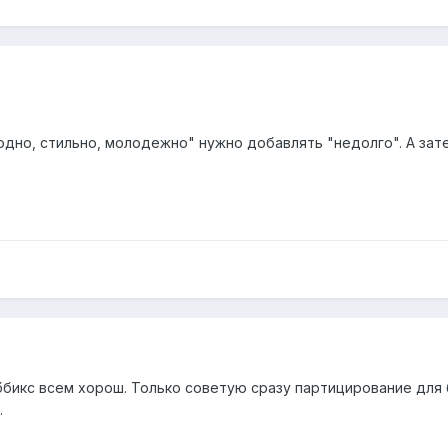
одно, стильно, молодежно" нужно добавлять "недолго". А зат
ббикс всем хорош. Только советую сразу партицирование для б
.