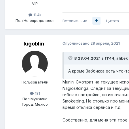
VIP
11.4k
Пол:
Не определился
Вставить ник
Цитата
lugoblin
Опубликовано
28 апреля, 2021
В 28.04.2021 в 11:44,
alibek
А кроме Заббикса есть что-т
Munin. Смотрит на текущее испо
Пользователи
Nagios/Icinga. Следит за текущ
181
гибок в настройке, но изначаль
Пол:
Мужчина
Smokeping. Не столько про мони
Город:
Mexico
время отклика сервиса и т.д.
Собственно, для меня эти трое