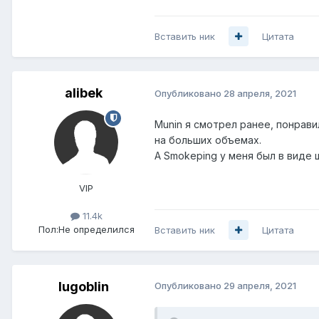
Вставить ник
Цитата
alibek
Опубликовано
28 апреля, 2021
Munin я смотрел ранее, понрав
на больших объемах.
А Smokeping у меня был в виде ш
VIP
11.4k
Пол:
Не определился
Вставить ник
Цитата
lugoblin
Опубликовано
29 апреля, 2021