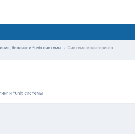
ние, биллинг и *unix системы
Система мониторинга
инг и *unix системы