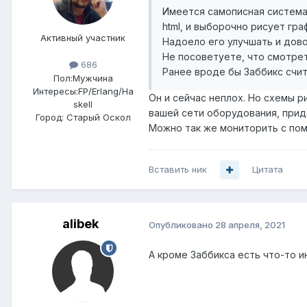
Имеется самописная система 
html, и выборочно рисует гра
Активный участник
Надоело его улучшать и дово
Не посоветуете, что смотре
686
Ранее вроде бы Заббикс счи
Пол:
Мужчина
Интересы:
FP/Erlang/Ha
Он и сейчас неплох. Но схемы р
skell
вашей сети оборудования, прид
Город:
Старый Оскол
Можно так же мониторить с помо
Вставить ник
Цитата
alibek
Опубликовано
28 апреля, 2021
А кроме Заббикса есть что-то и