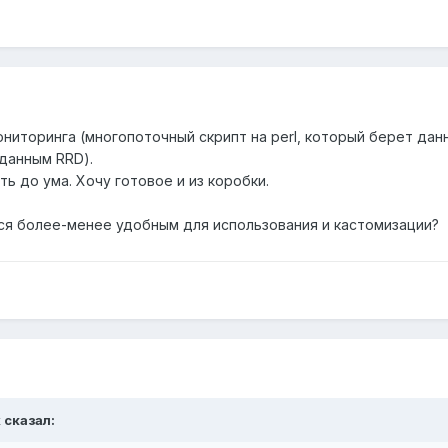
иторинга (многопоточный скрипт на perl, который берет данны
 данным RRD).
ь до ума. Хочу готовое и из коробки.
ся более-менее удобным для использования и кастомизации?
k
сказал: