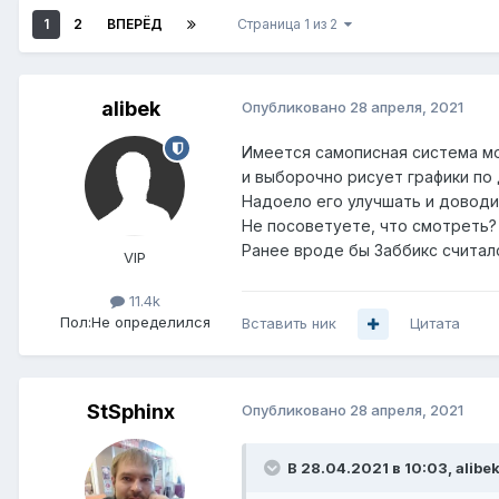
1
2
ВПЕРЁД
Страница 1 из 2
alibek
Опубликовано
28 апреля, 2021
Имеется самописная система мон
и выборочно рисует графики по
Надоело его улучшать и доводит
Не посоветуете, что смотреть?
Ранее вроде бы Заббикс считал
VIP
11.4k
Пол:
Не определился
Вставить ник
Цитата
StSphinx
Опубликовано
28 апреля, 2021
В 28.04.2021 в 10:03,
alibe