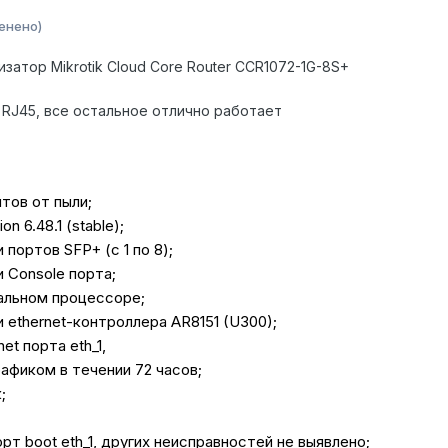
енено)
атор Mikrotik Cloud Core Router CCR1072-1G-8S+
RJ45, все остальное отлично работает
тов от пыли;
n 6.48.1 (stable);
портов SFP+ (с 1 по 8);
 Console порта;
альном процессоре;
ethernet-контроллера AR8151 (U300);
et порта eth_1,
афиком в течении 72 часов;
;
рт boot eth_1, других неисправностей не выявлено;