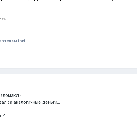
сть
ателем ipci
 взломают?
ал за аналогичные деньги...
те?