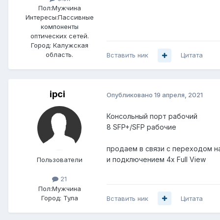
Пол:
Мужчина
Интересы:
Пассивные
компоненты
оптических сетей.
Город:
Калужская
область.
Вставить ник
Цитата
ipci
Опубликовано
19 апреля, 2021
Консольный порт рабочий
8 SFP+/SFP рабочие
продаем в связи с переходом н
и подключением 4х Full View
Пользователи
21
Пол:
Мужчина
Город:
Тула
Вставить ник
Цитата