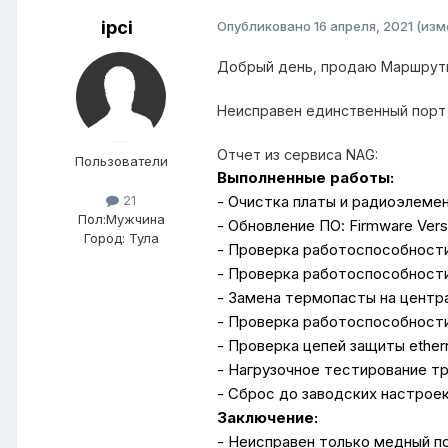
ipci
Опубликовано
16 апреля, 2021
(изм
Добрый день, продаю Маршрутиз
Неисправен единственный порт 
Отчет из сервиса NAG:
Пользователи
Выполненные работы:
- Очистка платы и радиоэлемен
21
Пол:
Мужчина
- Обновление ПО: Firmware Versio
Город:
Тула
- Проверка работоспособности 
- Проверка работоспособности
- Замена термопасты на центр
- Проверка работоспособности 
- Проверка цепей защиты ethern
- Нагрузочное тестирование тр
- Сброс до заводских настроек
Заключение:
- Неисправен только медный по