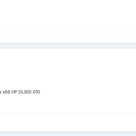
а x86 HP DL360 G10