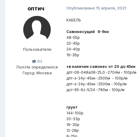
оптич
Опубликовано
15 апреля, 2021
КАБЕЛЬ
Самонесущий 6-9кн
48-55р
32-45р
Пользователи
24-40р
16-35р
83
+в наличии самонес от 20 до 45кн
Пол:
Не определился
дпт-06-048а08-25,0 -2704м - 100р/м
Город:
Москва
дпт-э-24у-45кн -2500м - 100р/м
дпт-э-24у-45кн -2500м - 100р/м
дст-65-6z-5/24 -780м - 100р/м
грунт
144-100р
20-33р
16-30р
12-28р
8-25р