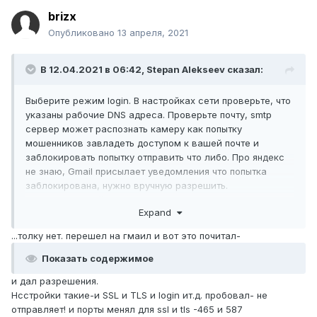
brizx
Опубликовано
13 апреля, 2021
В 12.04.2021 в 06:42,
Stepan Alekseev
сказал:
Выберите режим login. В настройках сети проверьте, что
указаны рабочие DNS адреса. Проверьте почту, smtp
сервер может распознать камеру как попытку
мошенников завладеть доступом к вашей почте и
заблокировать попытку отправить что либо. Про яндекс
не знаю, Gmail присылает уведомления что попытка
заблокирована, нужно вручную разрешить.
Также, попробуйте с gmail почты отправлять.
Expand
...толку нет. перешел на гмаил и вот это почитал-
Показать содержимое
и дал разрешения.
Нсстройки такие-и SSL и TLS и login ит.д. пробовал- не
отправляет! и порты менял для ssl и tls -465 и 587