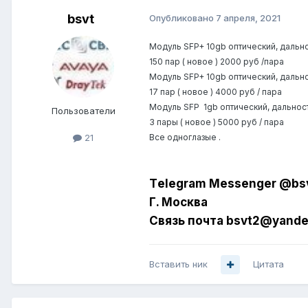
bsvt
Опубликовано
7 апреля, 2021
Модуль SFP+ 10gb оптический, дальн
150 пар ( новое ) 2000 руб /пара
Модуль SFP+ 10gb оптический, дальн
17 пар ( новое ) 4000 руб / пара
Модуль SFP
1gb оптический, дальнос
Пользователи
3 пары ( новое ) 5000 руб / пара
Все одноглазые .
21
Tеlеgrаm Messеngеr @bs
Г. Москва
Связь почта bsvt2@yande
Вставить ник
Цитата