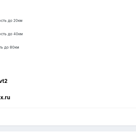
ость до 20км
ость до 40км
ть до 80км
vt2
x.ru