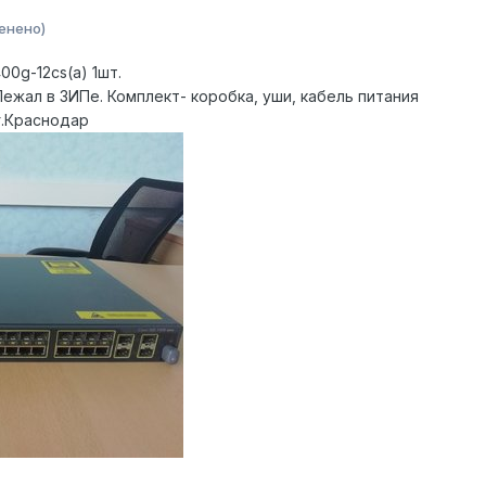
енено)
0g-12cs(a) 1шт.
Лежал в ЗИПе. Комплект- коробка, уши, кабель питания
г.Краснодар