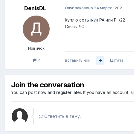
DenisDL
Опубликовано
24 марта, 2021
Куплю сеть
PA или PI /22
IPv4
Связь ЛС.
Новичок
2
Вставить ник
Цитата
Join the conversation
You can post now and register later. If you have an account,
s
Ответить в тему...