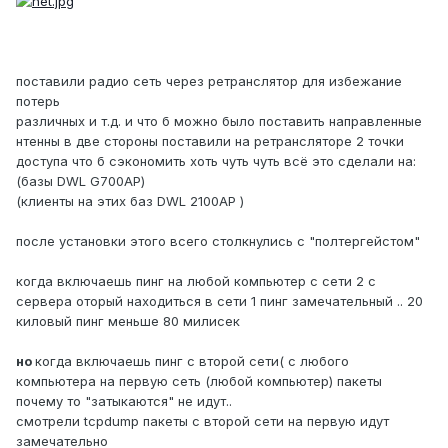
поставили радио сеть через ретранслятор для избежание
потерь
различных и т.д. и что б можно было поставить направленные
нтенны в две стороны поставили на ретрансляторе 2 точки
доступа что б сэкономить хоть чуть чуть всё это сделали на:
(базы DWL G700AP)
(клиенты на этих баз DWL 2100AP )
после установки этого всего столкнулись с "полтергейстом"
когда включаешь пинг на любой компьютер с сети 2 с
сервера оторый находиться в сети 1 пинг замечательный .. 20
киловый пинг меньше 80 милисек
но
когда включаешь пинг с второй сети( с любого
компьютера на первую сеть (любой компьютер) пакеты
почему то "затыкаются" не идут..
смотрели tcpdump пакеты с второй сети на первую идут
замечательно