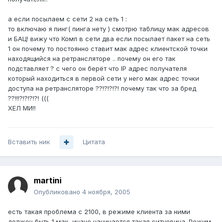
а если посылаем с сети 2 на сеть 1 :
то включаю я пинг( пинга нету ) смотрю таблицу мак адресов
и БАЦ! вижу что Комп в сети два если посылает пакет на сеть
1 он почему то постоянно ставит мак адрес клиентской точки
находящийся на ретрансляторе .. почему он его так
подставляет ? с чего он берёт что IP адрес получателя
который находиться в первой сети у него мак адрес точки
доступа на ретрансляторе ??!?!?!?! почему так что за бред
??!!!?!?!?!?! (((
ХЕЛ МИ!!
Вставить ник
Цитата
martini
Опубликовано
4 ноября, 2005
есть такая проблема с 2100, в режиме клиента за ними
должен быть 1 мак, иначе начинается такая ситуевина. Режим