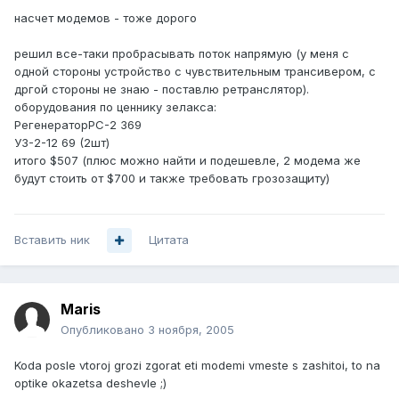
насчет модемов - тоже дорого
решил все-таки пробрасывать поток напрямую (у меня с
одной стороны устройство с чувствительным трансивером, с
дргой стороны не знаю - поставлю ретранслятор).
оборудования по ценнику зелакса:
РегенераторРС-2 369
УЗ-2-12 69 (2шт)
итого $507 (плюс можно найти и подешевле, 2 модема же
будут стоить от $700 и также требовать грозозащиту)
Вставить ник
Цитата
Maris
Опубликовано
3 ноября, 2005
Koda posle vtoroj grozi zgorat eti modemi vmeste s zashitoi, to na
optike okazetsa deshevle ;)