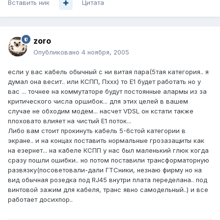
Вставить ник
Цитата
zoro
Опубликовано
4 ноября, 2005
если у вас кабель обычный с ни витая пара(5тая категория.. я
думал она весит.. или КСПП, Пххх) то Е1 будет работать но у
вас ... точнее на коммутаторе будут постоянные алармы из за
критического числа оршибок... для этих целей в вашем
случае не обходим модем... насчет VDSL он кстати также
плоховато влияет на чистый Е1 поток...
Либо вам стоит прокинуть кабель 5-6стой категории в
экране.. и на концах поставить нормальные грозазащиты как
на езернет... на кабеле КСПП у нас был маленький глюк когда
сразу пошли ошибки.. но потом поставили трансформаторную
развязку(посоветовали-дали ГТСники, незнаю фирму но на
вид обычная розедка под RJ45 внутри плата переделана.. под
винтовой зажим для кабеля, транс явно самодельный..) и все
работает досихпор..