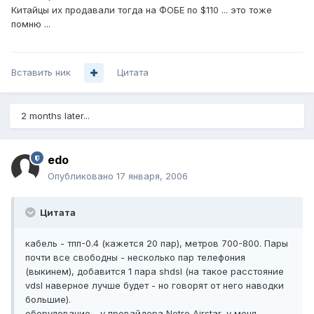
Китайцы их продавали тогда на ФОБЕ по $110 ... это тоже
помню ...
Вставить ник
Цитата
2 months later...
edo
Опубликовано
17 января, 2006
Цитата
кабель - тпп-0.4 (кажется 20 пар), метров 700-800. Пары
почти все свободны - несколько пар телефония
(выкинем), добавится 1 пара shdsl (на такое расстояние
vdsl наверное лучше будет - но говорят от него наводки
большие).
оборудование - у провайдера Netro Airstar, у меня -