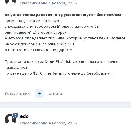
Опубликовано
4 ноября, 2005
но уж на таком расстоянии думаю свяжутся без проблем ...
кроме поднятия линка по shdsl
в модемах с интерфейсом E1 еще главное что бы
они "подняли" E1 с обоих сторон ...
А это уже определяет тип чипа, который установлен в модеме.
Бывают дешевые и глючные чипы E1
а бывают и не глючные, но дороже ..
Продавали как то заСели E1 shdsl, уже не помню как точно
назывались,
по цене где то $240 ... те были глючные до безобразия ...
Вставить ник
Цитата
edo
Опубликовано
4 ноября, 2005