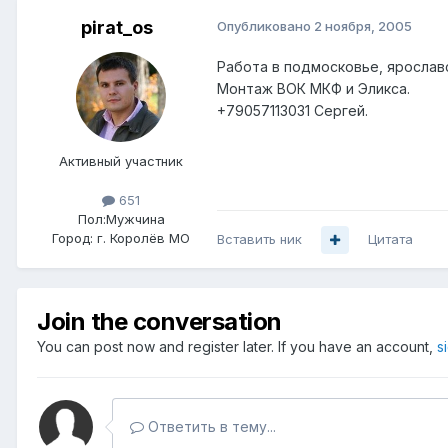
pirat_os
Опубликовано
2 ноября, 2005
Работа в подмосковье, ярослав
Монтаж ВОК МКФ и Эликса.
+79057113031 Сергей.
Активный участник
651
Пол:
Мужчина
Город:
г. Королёв МО
Вставить ник
Цитата
Join the conversation
You can post now and register later. If you have an account,
s
Ответить в тему...