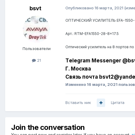
bsvt
Опубликовано
16 марта, 2021
(изм
ОПТИЧЕСКИЙ УСИЛИТЕЛЬ EFA-1550-
Арт.
: RTM-EFA1550-28-8x17.5
Оптический усилитель на 8 портов п
Пользователи
Tеlеgrаm Messеngеr @bs
21
Г. Москва
Связь почта bsvt2@yande
Изменено
16 марта, 2021
пользов
Вставить ник
Цитата
Join the conversation
You can post now and register later. If you have an account,
s