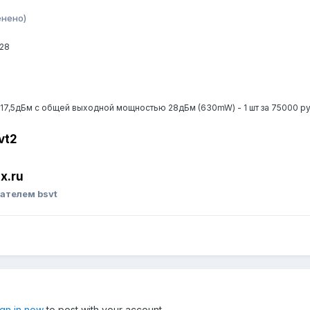
енено)
28
о 17,5дБм с общей выходной мощностью 28дБм (630mW) - 1 шт за 75000 р
vt2
x.ru
ателем bsvt
ign in now
to post with your account.