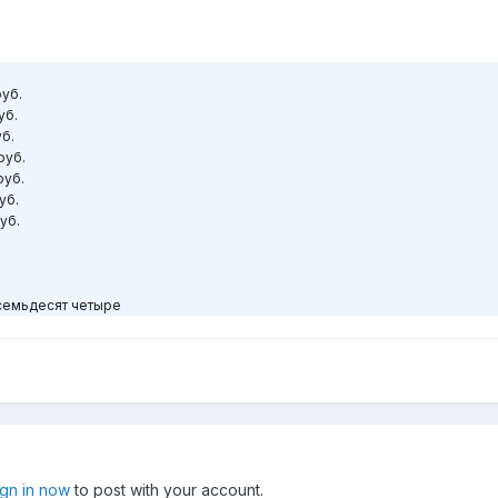
руб.
уб.
б.
руб.
руб.
уб.
уб.
семьдесят четыре
ign in now
to post with your account.