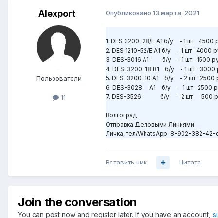
Alexport
Опубликовано
13 марта, 2021
1. DES 3200-28/E A1 б/у - 1 шт 4500 
2. DES 1210-52/E A1 б/у - 1 шт 4000 р
3. DES-3016 A1 б/у - 1 шт 1500 ру
4. DES-3200-18 B1 б/у - 1 шт 3000 
Пользователи
5. DES-3200-10 A1 б/у - 2 шт 2500 
6. DES-3028 A1 б/у - 1 шт 2500 р
7. DES-3526 б/у - 2 шт 500 р
11
Волгоград
Отправка Деловыми Линиями
Личка, тел/WhatsApp 8-902-382-42-
Вставить ник
Цитата
Join the conversation
You can post now and register later. If you have an account,
s