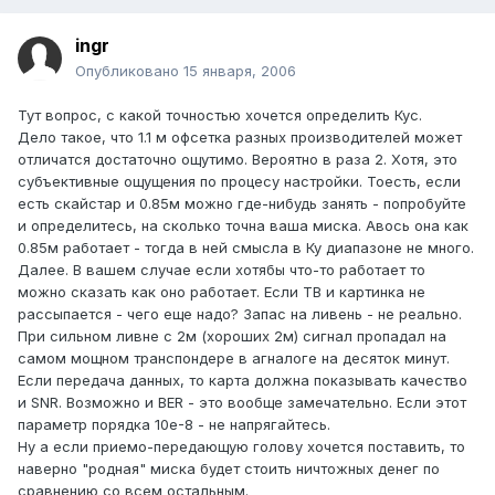
ingr
Опубликовано
15 января, 2006
Тут вопрос, с какой точностью хочется определить Кус.
Дело такое, что 1.1 м офсетка разных производителей может
отличатся достаточно ощутимо. Вероятно в раза 2. Хотя, это
субъективные ощущения по процесу настройки. Тоесть, если
есть скайстар и 0.85м можно где-нибудь занять - попробуйте
и определитесь, на сколько точна ваша миска. Авось она как
0.85м работает - тогда в ней смысла в Ку диапазоне не много.
Далее. В вашем случае если хотябы что-то работает то
можно сказать как оно работает. Если ТВ и картинка не
рассыпается - чего еще надо? Запас на ливень - не реально.
При сильном ливне с 2м (хороших 2м) сигнал пропадал на
самом мощном транспондере в агналоге на десяток минут.
Если передача данных, то карта должна показывать качество
и SNR. Возможно и BER - это вообще замечательно. Если этот
параметр порядка 10е-8 - не напрягайтесь.
Ну а если приемо-передающую голову хочется поставить, то
наверно "родная" миска будет стоить ничтожных денег по
сравнению со всем остальным.