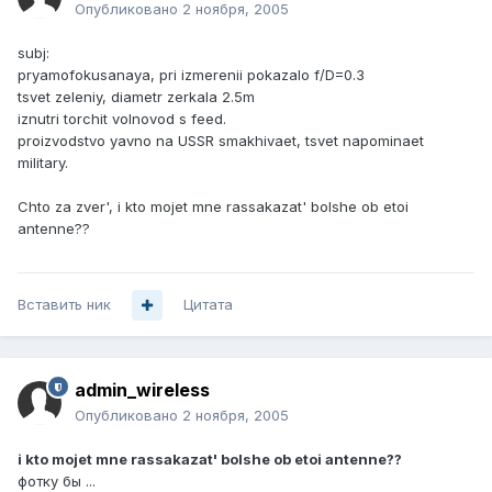
Опубликовано
2 ноября, 2005
subj:
pryamofokusanaya, pri izmerenii pokazalo f/D=0.3
tsvet zeleniy, diametr zerkala 2.5m
iznutri torchit volnovod s feed.
proizvodstvo yavno na USSR smakhivaet, tsvet napominaet
military.
Chto za zver', i kto mojet mne rassakazat' bolshe ob etoi
antenne??
Вставить ник
Цитата
admin_wireless
Опубликовано
2 ноября, 2005
i kto mojet mne rassakazat' bolshe ob etoi antenne??
фотку бы ...