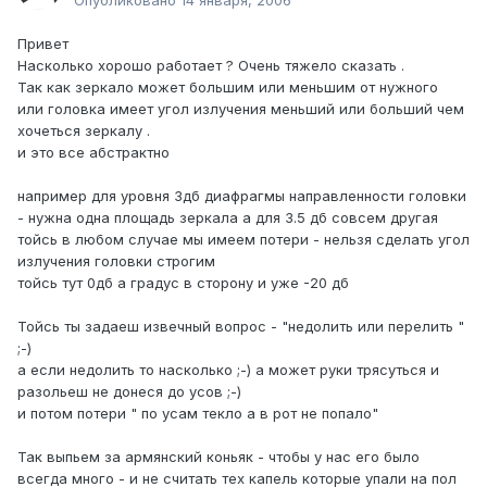
Опубликовано
14 января, 2006
Привет
Насколько хорошо работает ? Очень тяжело сказать .
Так как зеркало может большим или меньшим от нужного
или головка имеет угол излучения меньший или больший чем
хочеться зеркалу .
и это все абстрактно
например для уровня 3дб диафрагмы направленности головки
- нужна одна площадь зеркала а для 3.5 дб совсем другая
тойсь в любом случае мы имеем потери - нельзя сделать угол
излучения головки строгим
тойсь тут 0дб а градус в сторону и уже -20 дб
Тойсь ты задаеш извечный вопрос - "недолить или перелить "
;-)
а если недолить то насколько ;-) а может руки трясуться и
разольеш не донеся до усов ;-)
и потом потери " по усам текло а в рот не попало"
Так выпьем за армянский коньяк - чтобы у нас его было
всегда много - и не считать тех капель которые упали на пол