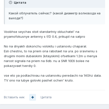
Цитата
Какой облучатель сейчас? (какой диаметр волновода на
выходе?)
Voobhse seychas stoit standartniy obluchatel' na
pryamofokusnye antenny s f/D 0.4, prikupil na satpro
No na dnyakh dokonchu volokitu i ustanovlu chaparal.
Esli chestno, to na priem ona rabotaet na ura. po sravneniu s
drugimi moimi dubaiskimi (kitayskimi) ofsetkami 1.2m u menya
narost signala na priem na 6db. nu a SNR 10E6 bolee ne
pokazyvaet tverdiy 0.
vse eto ya podtachivau na ustanovku peredachi na 14Ghz data.
TV ono na lubye golovki pashet ochen' kruto.
Вставить ник
Цитата