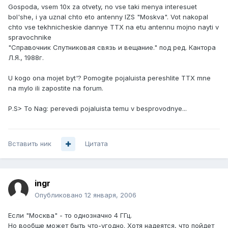
Gospoda, vsem 10x za otvety, no vse taki menya interesuet
bol'she, i ya uznal chto eto antenny IZS "Moskva". Vot nakopal
chto vse tekhnicheskie dannye TTX na etu antennu mojno nayti v
spravochnike
"Справочник Спутниковая связь и вещание." под ред. Кантора
Л.Я., 1988г.
U kogo ona mojet byt'? Pomogite pojaluista pereshlite TTX mne
na mylo ili zapostite na forum.
P.S> To Nag: perevedi pojaluista temu v besprovodnye...
Вставить ник
Цитата
ingr
Опубликовано
12 января, 2006
Если "Москва" - то однозначно 4 ГГц.
Но вообще может быть что-угодно. Хотя надеятся, что пойдет