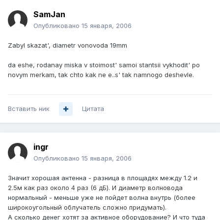
SamJan
Опубликовано
15 января, 2006
Zabyl skazat', diametr vonovoda 19mm
da eshe, rodanay miska v stoimost' samoi stantsii vykhodit' po
novym merkam, tak chto kak ne e..s' tak namnogo deshevle.
Вставить ник
Цитата
ingr
Опубликовано
15 января, 2006
Значит хорошая антенна - разница в площадях между 1.2 и
2.5м как раз около 4 раз (6 дБ). И диаметр волновода
нормальный - меньше уже не пойдет волна внутрь (более
широкоугольный облучатель сложно придумать).
А сколько денег хотят за активное оборудование? И что туда