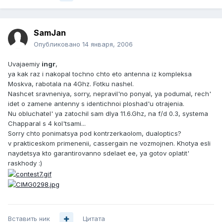
SamJan
Опубликовано
14 января, 2006
Uvajaemiy
ingr
,
ya kak raz i nakopal tochno chto eto antenna iz kompleksa
Moskva, rabotala na 4Ghz. Fotku nashel.
Nashcet sravneniya, sorry, nepravil'no ponyal, ya podumal, rech'
idet o zamene antenny s identichnoi ploshad'u otrajenia.
Nu obluchatel' ya zatochil sam dlya 11.6.Ghz, na f/d 0.3, systema
Chapparal s 4 kol'tsami...
Sorry chto ponimatsya pod kontrzerkaolom, dualoptics?
v prakticeskom primenenii, cassergain ne vozmojnen. Khotya esli
naydetsya kto garantirovanno sdelaet ee, ya gotov oplatit'
raskhody :)
Вставить ник
Цитата