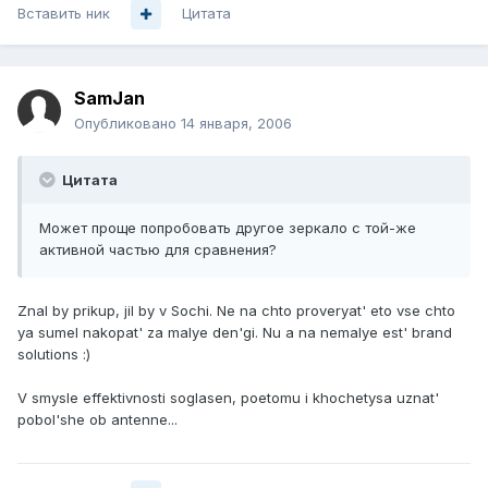
Вставить ник
Цитата
SamJan
Опубликовано
14 января, 2006
Цитата
Может проще попробовать другое зеркало с той-же
активной частью для сравнения?
Znal by prikup, jil by v Sochi. Ne na chto proveryat' eto vse chto
ya sumel nakopat' za malye den'gi. Nu a na nemalye est' brand
solutions :)
V smysle effektivnosti soglasen, poetomu i khochetysa uznat'
pobol'she ob antenne...