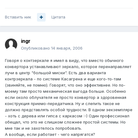
Вставить ник
Цитата
ingr
Опубликовано
14 января, 2006
Говоря о контзеркале я имел в виду, что вместо обычного
конвертора устанавливают зеркало, которое перенаправляет
лучи в центр "большой миски". Есть два варианта
контрзеркала - по системе Касагрена и еще кого-то-там
(звиняйте, не помню). Говорят, что оно эффективнее. Но по-
моему там просто механическая выгода больше. Особенно
если около облучателя не просто конвертор а здоровенная
конструкция приемо-передатчика. Ну и слепить такое не
должно представлять особой трудности. В одном эекземпляре
- хоть с дерева или гипса с каркасом :-) Один профессионал
обещал, что это не слишком сложнее простой системы. Но
мне так и не захотелось попробовать.
А вообще, если работает - чего напрягатся?