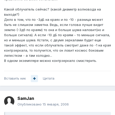
Какой облучатель сейчас? (какой диаметр волновода на
выходе?)
Дело в том, что по -3дБ на краях и по -10 - разница может
быть не слишком заметна. Ведь, если голова лучше видит
землю (-3дб по краям) то она и больше шума наловит(но и
больше сигнала). А если -10 дБ по краям - то меньше сигнала,
но и меньше шума. Кстати, с двумя зеркалами будет еще
такой эффект, что если облучатель смотрит даже по -1 на края
контрзеркала, то получится, что он ловит космос боковым
лепестком - а там холодно...
В одном экземпляре можно контрзеркало смастерить.
Вставить ник
Цитата
SamJan
Опубликовано
15 января, 2006