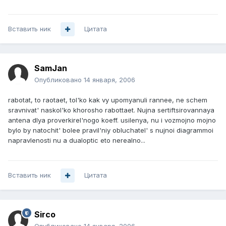
Вставить ник
Цитата
SamJan
Опубликовано
14 января, 2006
rabotat, to raotaet, tol'ko kak vy upomyanuli rannee, ne schem
sravnivat' naskol'ko khorosho rabottaet. Nujna sertiftsirovannaya
antena dlya proverkirel'nogo koeff. usilenya, nu i vozmojno mojno
bylo by natochit' bolee pravil'niy obluchatel' s nujnoi diagrammoi
napravlenosti nu a dualoptic eto nerealno...
Вставить ник
Цитата
Sirco