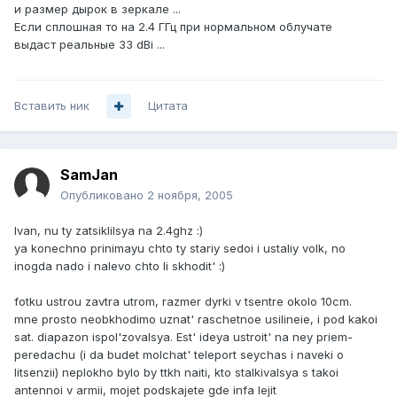
и размер дырок в зеркале ...
Если сплошная то на 2.4 ГГц при нормальном облучате
выдаст реальные 33 dBi ...
Вставить ник
Цитата
SamJan
Опубликовано
2 ноября, 2005
Ivan, nu ty zatsiklilsya na 2.4ghz :)
ya konechno prinimayu chto ty stariy sedoi i ustaliy volk, no
inogda nado i nalevo chto li skhodit' :)
fotku ustrou zavtra utrom, razmer dyrki v tsentre okolo 10cm.
mne prosto neobkhodimo uznat' raschetnoe usilineie, i pod kakoi
sat. diapazon ispol'zovalsya. Est' ideya ustroit' na ney priem-
peredachu (i da budet molchat' teleport seychas i naveki o
litsenzii) neplokho bylo by ttkh naiti, kto stalkivalsya s takoi
antennoi v armii, mojet podskajete gde infa lejit