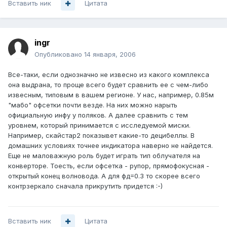
Вставить ник
Цитата
ingr
Опубликовано
14 января, 2006
Все-таки, если однозначно не извесно из какого комплекса
она выдрана, то проще всего будет сравнить ее с чем-либо
извесным, типовым в вашем регионе. У нас, например, 0.85м
"мабо" офсетки почти везде. На них можно нарыть
официальную инфу у поляков. А далее сравнить с тем
уровнем, который принимается с исследуемой миски.
Например, скайстар2 показывет какие-то децибеллы. В
домашних условиях точнее индикатора наверно не найдется.
Еще не маловажную роль будет играть тип облучателя на
конверторе. Тоесть, если офсетка - рупор, прямофокусная -
открытый конец волновода. А для фд=0.3 то скорее всего
контрзеркало сначала прикрутить придется :-)
Вставить ник
Цитата