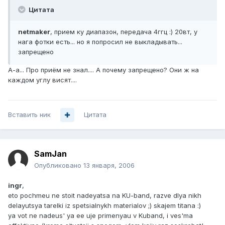
Цитата
netmaker
, прием ку диапазон, передача 4ггц :) 20вт, у
нага фотки есть... но я попросил не выкладывать...
запрещено
А-а... Про приём не знал.... А почему запрещено? Они ж на
каждом углу висят....
Вставить ник
Цитата
SamJan
Опубликовано
13 января, 2006
ingr
,
eto pochmeu ne stoit nadeyatsa na KU-band, razve dlya nikh
delayutsya tarelki iz spetsialnykh materialov ;) skajem titana :)
ya vot ne nadeus' ya ee uje primenyau v Kuband, i ves'ma