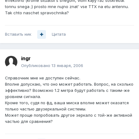
effektivno (krome situatsii s snegom, vlom kajiy raz soskrebat'
tonnu snega ;) prosto mne nujno znat' vse TTX na etu antennu.
Tak chto naschet spravochnika?
Вставить ник
Цитата
ingr
Опубликовано
13 января, 2006
Справочник мне не доступен сейчас.
Вполне допускаю, что оно может работать. Вопрос, на сколько
эффективно? Возможно 1.2 метра будут работать с таким-же
уровнем сигнала.
Кроме того, судя по фд, ваша миска вполне может оказатся
только частью двузеркальной системы.
Может проще попробовать другое зеркало с той-же активной
частью для сравнения?