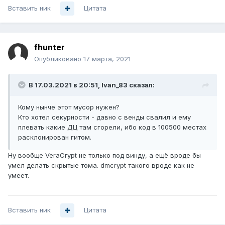
Вставить ник
Цитата
fhunter
Опубликовано
17 марта, 2021
В 17.03.2021 в 20:51,
Ivan_83
сказал:
Кому нынче этот мусор нужен?
Кто хотел секурности - давно с венды свалил и ему
плевать какие ДЦ там сгорели, ибо код в 100500 местах
расклонирован гитом.
Ну вообще VeraCrypt не только под винду, а ещё вроде бы
умел делать скрытые тома. dmcrypt такого вроде как не
умеет.
Вставить ник
Цитата