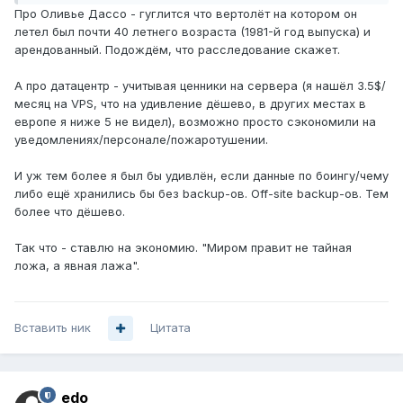
Про Оливье Дассо - гуглится что вертолёт на котором он
летел был почти 40 летнего возраста (1981-й год выпуска) и
арендованный. Подождём, что расследование скажет.
А про датацентр - учитывая ценники на сервера (я нашёл 3.5$/
месяц на VPS, что на удивление дёшево, в других местах в
европе я ниже 5 не видел), возможно просто сэкономили на
уведомлениях/персонале/пожаротушении.
И уж тем более я был бы удивлён, если данные по боингу/чему
либо ещё хранились бы без backup-ов. Off-site backup-ов. Тем
более что дёшево.
Так что - ставлю на экономию. "Миром правит не тайная
ложа, а явная лажа".
Вставить ник
Цитата
edo