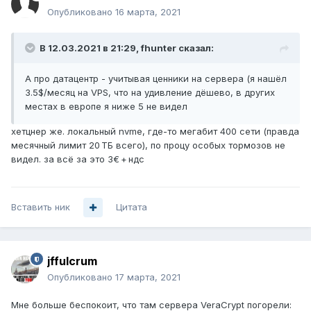
Опубликовано
16 марта, 2021
В 12.03.2021 в 21:29,
fhunter
сказал:
А про датацентр - учитывая ценники на сервера (я нашёл
3.5$/месяц на VPS, что на удивление дёшево, в других
местах в европе я ниже 5 не видел
хетцнер же. локальный nvme, где-то мегабит 400 сети (правда
месячный лимит 20 ТБ всего), по процу особых тормозов не
видел. за всё за это 3€ + ндс
Вставить ник
Цитата
jffulcrum
Опубликовано
17 марта, 2021
Мне больше беспокоит, что там сервера VeraCrypt погорели: