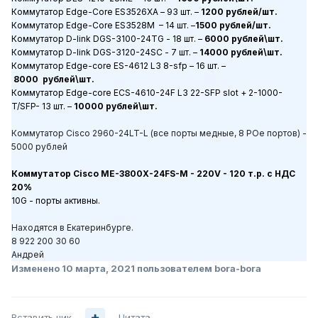
Коммутатор
Edge
-
Core
ES
3526
XA
– 93 шт. –
1200 рублей/шт.
Коммутатор
Edge-Core ES3528M – 14
шт
. –
15
00
рублей
/
шт
.
Коммутатор
D
-
link
DGS
-3100-24
TG
- 18 шт. –
60
00 рублей\шт.
Коммутатор
D
-
link
DGS
-3120-24
S
С - 7 шт. –
14000 рублей\шт.
Коммутатор
Edge
-
core
ES
-4612
L
3 8-
sfp
– 16 шт. –
8
000
рублей\шт.
Коммутатор
Edge-core E
С
S-4610-24F L3 22-SFP slot + 2-1000-
T/SFP- 13
шт
. –
10000
рублей
\
шт
.
Коммутатор Cisco 2960-24LT-L (все порты медные, 8 POe портов) -
5000 рублей
Коммутатор Cisco ME-3800X-24FS-M - 220V - 120 т.р. с НДС
20%
10
G
- порты активны.
Находятся в Екатеринбурге.
8 922 200 30 60
Андрей
Изменено
10 марта, 2021
пользователем bora-bora
Вставить ник
Цитата