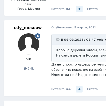
секс.
Город:
Москва
Вставить ник
Цитата
sdy_moscow
Опубликовано
9 марта, 2021
В 09.03.2021 в 08:47,
vols-
Хорошо деревня рядом, есть 
На самом деле, в России так
VIP
Да нет, просто нашему регулят
6.9k
обеспечить покрытие на всей л
Идея отличная! Надо наших заст
Вставить ник
Цитата