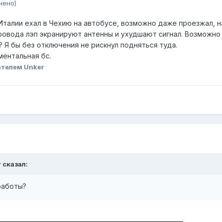
нено)
с Италии ехал в Чехию на автобусе, возможно даже проезжал, н
провода лэп экранируют антенны и ухудшают сигнал. Возможно
 Я бы без отключения не рискнул подняться туда.
ментальная бс.
ателем Unker
r
сказал:
 работы?