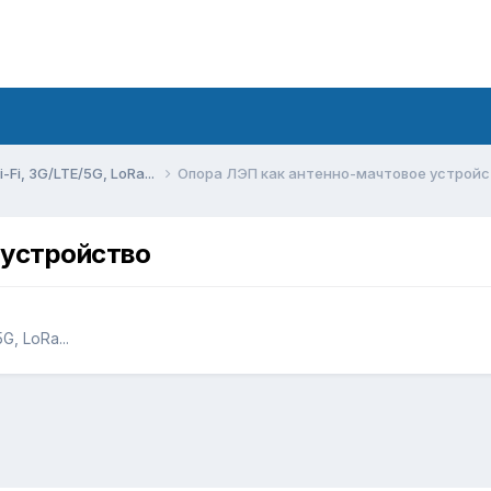
Fi, 3G/LTE/5G, LoRa...
Опора ЛЭП как антенно-мачтовое устройс
 устройство
, LoRa...