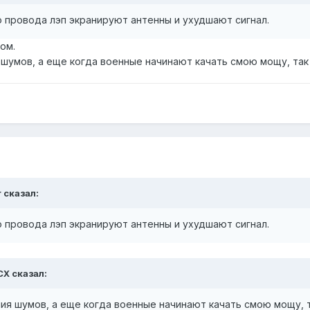
о провода лэп экранируют антенны и ухудшают сигнал.
ом.
 шумов, а еще когда военные начинают качать смою мощу, так
r
сказал:
о провода лэп экранируют антенны и ухудшают сигнал.
CX
сказал:
ия шумов, а еще когда военные начинают качать смою мощу, 