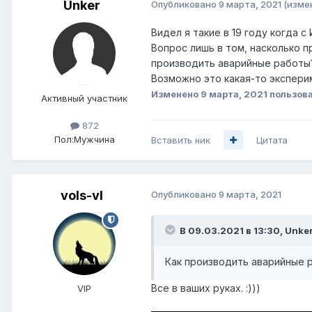
Unker
Опубликовано
9 марта, 2021
(изме
Видел я такие в 19 году когда 
Вопрос лишь в том, насколько 
производить аварийные работы?
Возможно это какая-то экспери
Изменено
9 марта, 2021
пользов
Активный участник
872
Пол:
Мужчина
Вставить ник
Цитата
vols-vl
Опубликовано
9 марта, 2021
В 09.03.2021 в 13:30,
Unke
Как производить аварийные
Все в ваших руках.
:)))
VIP