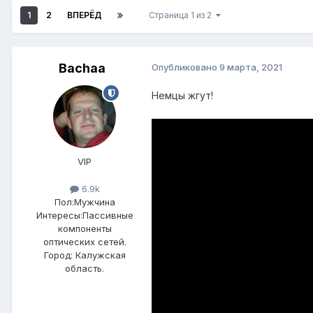
1
2
ВПЕРЁД
Страница 1 из 2
Bachaa
Опубликовано
9 марта, 2021
Немцы жгут!
VIP
6.9k
Пол:
Мужчина
Интересы:
Пассивные
компоненты
оптических сетей.
Город:
Калужская
область.