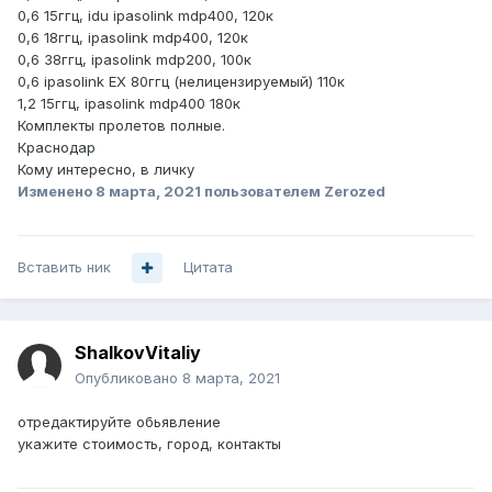
0,6 15ггц, idu ipasolink mdp400, 120к
0,6 18ггц, ipasolink mdp400, 120к
0,6 38ггц, ipasolink mdp200, 100к
0,6 ipasolink EX 80ггц (нелицензируемый) 110к
1,2 15ггц, ipasolink mdp400 180к
Комплекты пролетов полные.
Краснодар
Кому интересно, в личку
Изменено
8 марта, 2021
пользователем Zerozed
Вставить ник
Цитата
ShalkovVitaliy
Опубликовано
8 марта, 2021
отредактируйте обьявление
укажите стоимость, город, контакты