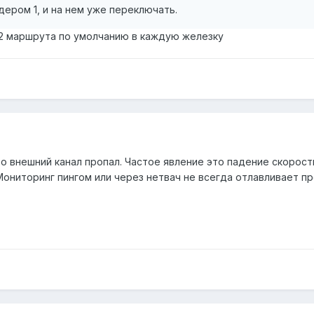
дером 1, и на нем уже переключать.
о 2 маршрута по умолчанию в каждую железку
о внешний канал пропал. Частое явление это падение скорости
ониторинг пингом или через нетвач не всегда отлавливает про