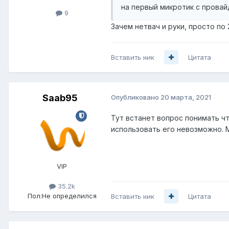
на первый микротик с провай
9
Зачем нетвач и руки, просто п
Вставить ник
Цитата
Saab95
Опубликовано
20 марта, 2021
Тут встанет вопрос понимать чт
использовать его невозможно. М
VIP
35.2k
Пол:
Не определился
Вставить ник
Цитата