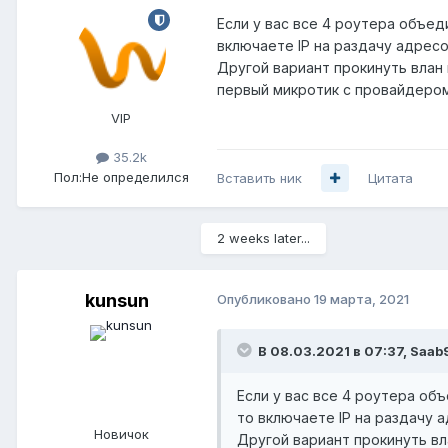
Если у вас все 4 роутера объед
включаете IP на раздачу адресо
Другой вариант прокинуть влан 
первый микротик с провайдером 
VIP
35.2k
Пол:
Не определился
Вставить ник
Цитата
2 weeks later...
kunsun
Опубликовано
19 марта, 2021
В 08.03.2021 в 07:37,
Saab
Если у вас все 4 роутера об
то включаете IP на раздачу а
Новичок
Другой вариант прокинуть вл