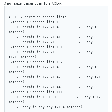
И вот такая странность. Есть ACL-и:
ASR1002_core# sh access-lists

Extended IP access list 100

    10 permit ip 172.21.40.0 0.0.0.255 any (3 
matches)

    20 permit ip 172.21.41.0 0.0.0.255 any

    30 permit ip 172.21.39.0 0.0.0.255 any

Extended IP access list 101

    10 permit ip 172.21.30.0 0.0.0.255 any 
(1216 matches)

Extended IP access list 102

    10 permit ip 172.21.43.0 0.0.0.255 any (339 
matches)

    20 permit ip 172.21.42.0 0.0.0.255 any (21 
matches)

    30 permit ip 172.21.44.0 0.0.0.255 any

Extended IP access list 111

    10 permit ip 10.10.10.0 0.0.0.255 any (3176 
matches)

    20 deny ip any any (2184 matches)
