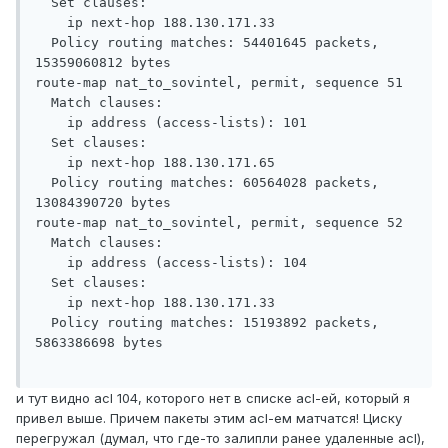
  Set clauses:

    ip next-hop 188.130.171.33

  Policy routing matches: 54401645 packets, 
15359060812 bytes

route-map nat_to_sovintel, permit, sequence 51

  Match clauses:

    ip address (access-lists): 101

  Set clauses:

    ip next-hop 188.130.171.65

  Policy routing matches: 60564028 packets, 
13084390720 bytes

route-map nat_to_sovintel, permit, sequence 52

  Match clauses:

    ip address (access-lists): 104

  Set clauses:

    ip next-hop 188.130.171.33

  Policy routing matches: 15193892 packets, 
5863386698 bytes

и тут видно acl 104, которого нет в списке acl-ей, который я
привел выше. Причем пакеты этим acl-ем матчатся! Циску
перегружал (думал, что где-то залипли ранее удаленные acl),