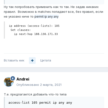
Ну так попробовать применить как то так. Не задав никаких
правил. Возможно в matches попадают все, без правил, если
не указано ниче то
permit ip any any
 ip address (access-lists): 105

  Set clauses:

    ip next-hop 188.130.171.33
Вставить ник
Цитата
Andrei
Опубликовано
2 марта, 2021
Т.е. предлагается добавить что-то типа
access-list 105 permit ip any any
