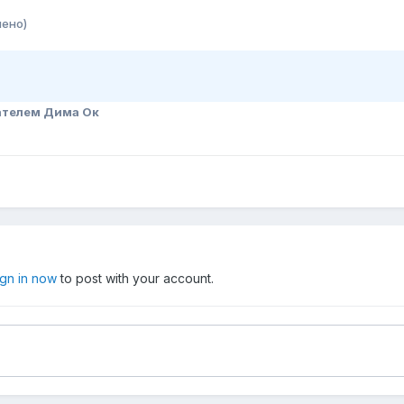
нено)
ателем Дима Ок
ign in now
to post with your account.