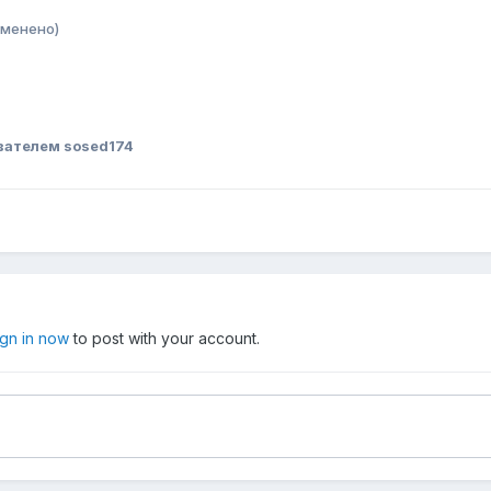
зменено)
вателем sosed174
ign in now
to post with your account.