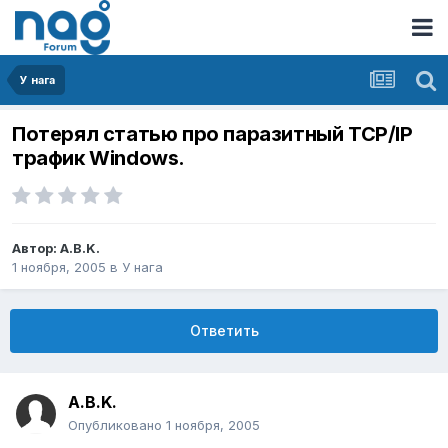
У нага
Потерял статью про паразитный TCP/IP
трафик Windows.
Автор:
A.B.K.
1 ноября, 2005
в
У нага
Ответить
A.B.K.
Опубликовано
1 ноября, 2005