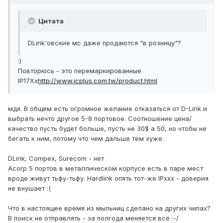
Цитата
DLink'овские мс даже продаются "в розницу"?
:)
Повторюсь - это перемаркированные
IP17Xx
http://www.icplus.com.tw/product.html
мдя. В общем есть огромное желание отказаться от D-Link и
выбрать нечто другое 5-8 портовое. Соотношение цена/
качество пусть будет больше, пусть не 30$ а 50, но чтобы не
бегать к ним, потому что чем дальше тем хуже.
DLink, Compex, Surecom - нет
Acorp 5 портов в металлическом корпусе есть в паре мест
вроде живут тьфу-тьфу. Hardlink опять тот-же IPxxx - доверия
не внушает :(
Что в настоящее время из мыльниц сделано на других чипах?
В поиск не отправлять - за полгода меняется всё :-/