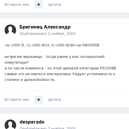
Вставить ник
Цитата
Бригинец Александр
Опубликовано
2 ноября, 2005
>lc-s100-8 , lc-s100-8/ct, lc-s100-8/din на rtl8309SB
ни фигаж мыльници... тогда какие у вас посерьезней
комутаторы?
а по части компекса - из этой ценовой категории PS2208B
самые что ни наеться альтератива. Радует устоячивость к
статике и дальнобойность.
Вставить ник
Цитата
desperado
Опубликовано
2 ноября, 2005