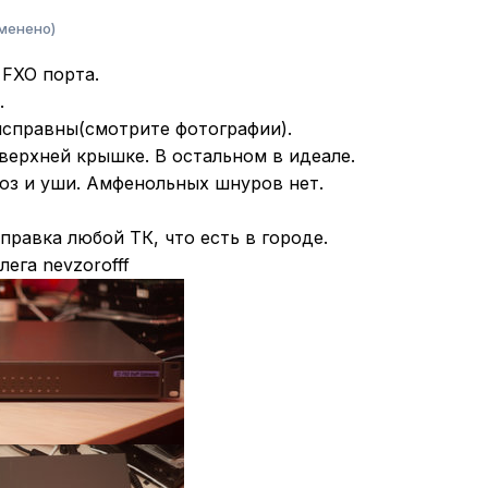
менено)
FXO порта.
.
исправны(смотрите фотографии).
верхней крышке. В остальном в идеале.
юз и уши. Амфенольных шнуров нет.
тправка любой ТК, что есть в городе.
ега nevzorofff