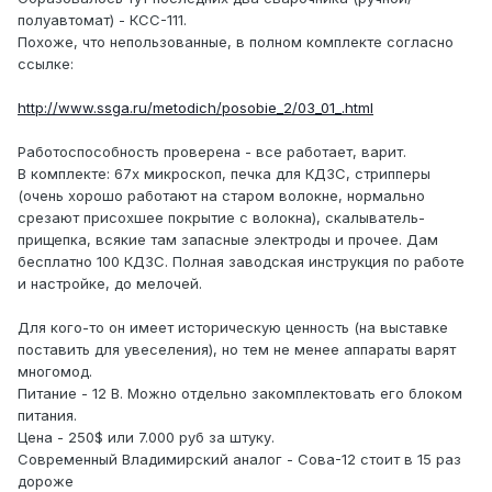
полуавтомат) - КСС-111.
Похоже, что непользованные, в полном комплекте согласно
ссылке:
http://www.ssga.ru/metodich/posobie_2/03_01_.html
Работоспособность проверена - все работает, варит.
В комплекте: 67x микроскоп, печка для КДЗС, стрипперы
(очень хорошо работают на старом волокне, нормально
срезают присохшее покрытие с волокна), скалыватель-
прищепка, всякие там запасные электроды и прочее. Дам
бесплатно 100 КДЗС. Полная заводская инструкция по работе
и настройке, до мелочей.
Для кого-то он имеет историческую ценность (на выставке
поставить для увеселения), но тем не менее аппараты варят
многомод.
Питание - 12 В. Можно отдельно закомплектовать его блоком
питания.
Цена - 250$ или 7.000 руб за штуку.
Современный Владимирский аналог - Сова-12 стоит в 15 раз
дороже