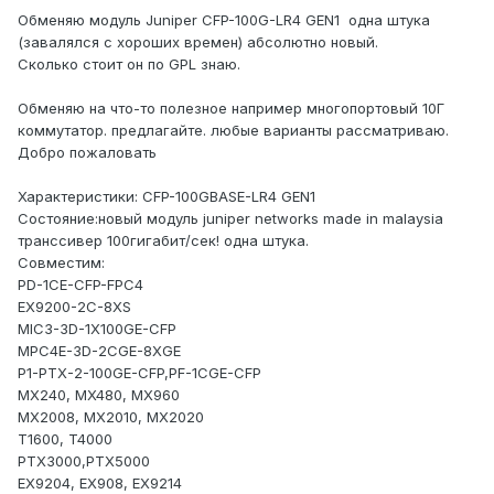
Обменяю модуль
Juniper CFP-100G-LR4 GEN1 одна штука
(завалялся с хороших времен) абсолютно новый.
Сколько стоит он по GPL знаю.
Обменяю на что-то полезное например многопортовый 10Г
коммутатор. предлагайте. любые варианты рассматриваю.
Добро пожаловать
Характеристики: CFP-100GBASE-LR4 GEN1
Состояние:новый модуль juniper networks made in malaysia
транссивер 100гигабит/сек! одна штука.
Совместим:
PD-1CE-CFP-FPC4
EX9200-2C-8XS
MIC3-3D-1X100GE-CFP
MPC4E-3D-2CGE-8XGE
P1-PTX-2-100GE-CFP,PF-1CGE-CFP
MX240, MX480, MX960
MX2008, MX2010, MX2020
T1600, T4000
PTX3000,PTX5000
EX9204, EX908, EX9214