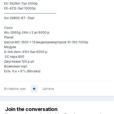
ES-3528m-7шт 2000р
ES-4212-3шт 10000р
—————————————————
Snr 2985G-8T- 10шт
Cisco
Ws-2960g-24tc-l 2 шт 6000 р
Planet
Шасси MC-1500 + 13 медиоканверторов 10-100 7000р
Модули
D-link dem-410x 5шт 6000 р
SC пара 800
Двуглазые 100 р шт
Возможен торг.
Есть б.н + 9 % (Москва)
Вставить ник
Цитата
Join the conversation