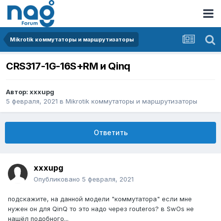
Mikrotik коммутаторы и маршрутизаторы
CRS317-1G-16S+RM и Qinq
Автор:
xxxupg
5 февраля, 2021
в
Mikrotik коммутаторы и маршрутизаторы
Ответить
xxxupg
Опубликовано
5 февраля, 2021
подскажите, на данной модели "коммутатора" если мне
нужен он для QinQ то это надо через routeros? в SwOs не
нашёл подобного...