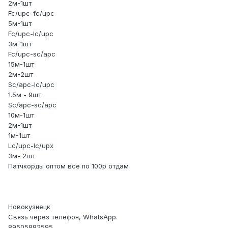
2м-1шт
Fc/upc-fc/upc
5м-1шт
Fc/upc-lc/upc
3м-1шт
Fc/upc-sc/apc
15м-1шт
2м-2шт
Sc/apc-lc/upc
1.5м - 9шт
Sc/apc-sc/apc
10м-1шт
2м-1шт
1м-1шт
Lc/upc-lc/upx
3м- 2шт
Патчкорды оптом все по 100р отдам
Новокузнецк
Связь через телефон, WhatsApp.
89505882595