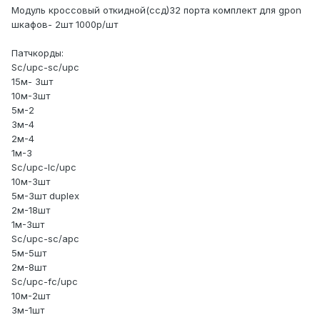
Модуль кроссовый откидной(ссд)32 порта комплект для gpon
шкафов- 2шт 1000р/шт
Патчкорды:
Sc/upc-sc/upc
15м- 3шт
10м-3шт
5м-2
3м-4
2м-4
1м-3
Sc/upc-lc/upc
10м-3шт
5м-3шт duplex
2м-18шт
1м-3шт
Sc/upc-sc/apc
5м-5шт
2м-8шт
Sc/upc-fc/upc
10м-2шт
3м-1шт