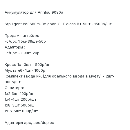
Аккумулятор для Anritsu 9090a
Sfp ligent lte3680m-8c gpon OLT class B+ 9шт - 1500р/шт
Продам пигтейлы:
Fc/upc 1.5м-39шт-50р
Адапторы
:
Fc/upc - 39шт-20р
Кросс 1u- 3шт - 500р/шт
Муфта л6- 1шт- 1000р
Комплект ввода №6(для обального ввода в муфту) - 2шт-
300р/шт
Сплитера:
1х2 3шт 100р/шт
1х4-4шт 200р/шт
1х8-3шт 500р/ш
1х16-5шт 800р/шт
Адапторы apc, apc/duplex