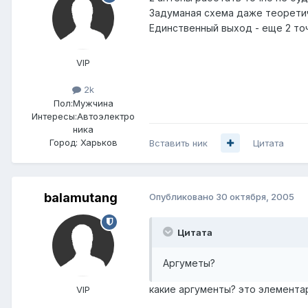
Задуманая схема даже теорети
Единственный выход - еще 2 то
VIP
2k
Пол:
Мужчина
Интересы:
Автоэлектро
ника
Город:
Харьков
Вставить ник
Цитата
balamutang
Опубликовано
30 октября, 2005
Цитата
Аргуметы?
какие аргументы? это элементар
VIP