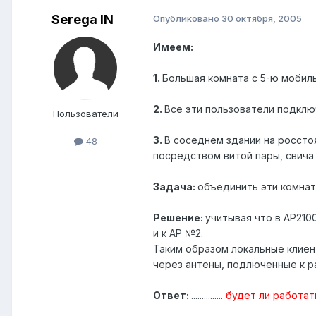
Serega IN
Опубликовано
30 октября, 2005
Имеем:
1.
Большая комната с 5-ю моби
2.
Все эти пользователи подклю
Пользователи
3.
В соседнем здании на россто
48
посредством витой пары, свича
Задача:
объединить эти комнат
Решение:
учитывая что в АР210
и к АР №2.
Таким образом локальные клиен
через антены, подлюченные к р
Ответ:
...............
будет ли работат