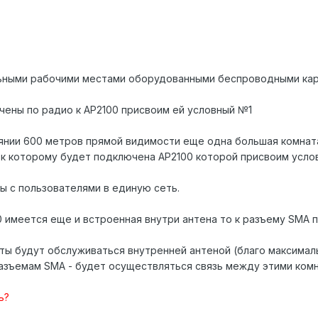
льными рабочими местами оборудованными беспроводными кар
чены по радио к АР2100 присвоим ей условный №1
янии 600 метров прямой видимости еще одна большая комнат
 к которому будет подключена АР2100 которой присвоим усло
ы с пользователями в единую сеть.
0 имеется еще и встроенная внутри антена то к разъему SMA
ты будут обслуживаться внутренней антеной (благо максималь
азъемам SMA - будет осуществляться связь между этими комн
ь?