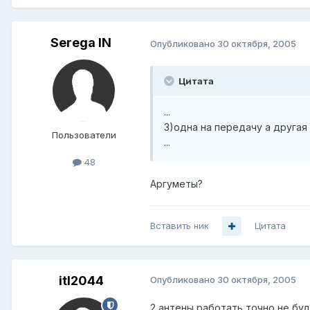
Serega IN
Опубликовано
30 октября, 2005
Цитата
...
3)одна на передачу а другая 
Пользователи
...
48
Аргуметы?
Вставить ник
Цитата
itl2044
Опубликовано
30 октября, 2005
2 антены работать точно не буд