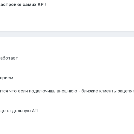
астройке самих АР !
работает
 прием.
ятся что если подключишь внешнюю - близкие клиенты зацепят
еще отдельную АП