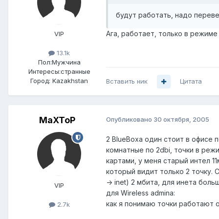
будут работать, надо переве
Ага, работает, только в режиме
VIP
13.1k
Пол:
Мужчина
Интересы:
странные
Город:
Kazakhstan
Вставить ник
Цитата
MaXToP
Опубликовано
30 октября, 2005
2 BlueBoxa один стоит в офисе
комнатные по 2dbi, точки в реж
картами, у меня старый интел 1
который видит только 2 точку. 
-> inet) 2 мбита, для инета боль
VIP
для Wireless admina:
как я понимаю точки работают о
2.7k