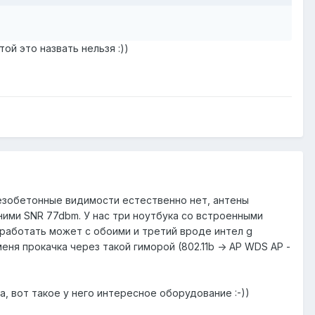
ой это назвать нельзя :))
лезобетонные видимости естественно нет, антены
 ними SNR 77dbm. У нас три ноутбука со встроенными
и работать может с обоими и третий вроде интел g
ня прокачка через такой гиморой (802.11b -> AP WDS AP -
, вот такое у него интересное оборудование :-))