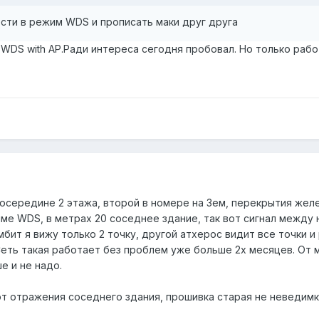
сти в режим WDS и прописать маки друг друга
 WDS with AP.Ради интереса сегодня пробовал. Но только работ
 посередине 2 этажа, второй в номере на 3ем, перекрытия же
име WDS, в метрах 20 соседнее здание, так вот сигнал между
1мбит я вижу только 2 точку, другой атхерос видит все точки 
Сеть такая работает без проблем уже больше 2х месяцев. От ме
ше и не надо.
т отражения соседнего здания, прошивка старая не неведимка