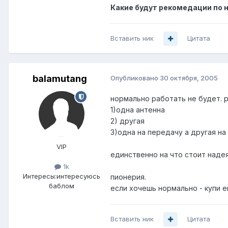
Какие будут рекомедации по н
Вставить ник
Цитата
balamutang
Опубликовано
30 октября, 2005
нормально работать не будет. 
1)одна антенна
2) другая
3)одна на передачу а другая на
VIP
единственно на что стоит наде
1k
Интересы:
интересуюсь
пионерия.
баблом
если хочешь нормально - купи 
Вставить ник
Цитата