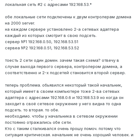
локальная сеть #2 с адресами 192.168.53.*
обе локальные сети подключены к двум контролерам домена
на 2000 server.
на каждом сервере установлено 2-а сетевых адаптера
каждый из которых смотрит в свою подсеть.
сервер №1 192.168.0.50, 192.168.53.51
сервеа №2 192.168.0.51, 192.168.53.52
тоесть 2 сети один домен. зачем такая схема? отвечу в
случае выхода первого сервера, контролером домена, а
соответственно и 2-х подсетей становится второй сервер.
теперь проблема. обьявился некоторый такой начальник,
который имеет в своем компьютере тоже 2-ва сетевых
адаптера с адресами 192.168.0.6 и 192.168.53.9 но когда он
заходит в своё сетевое окружение у него видна то одна
подсеть. то вторая. то обе.
необходимо. чтобы у начальника в сетевом окружении
постоянно отражались обе сети.
Кто с таким сталкивался очень прошу помоч. потому что
ситуация критическая. начальник не очень хороший человек. и