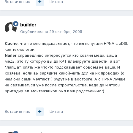
Вставить ник
Цитата
builder
Опубликовано
29 октября, 2005
Cache
, что-то мне подсказывает, что вы попутали HPNA с xDSL
как технологии.
Nailer
справедливо интересуется кто хозяин меди, ваша
медь, это ту которую вы до КРТ планируете довести, а вот
"лапша", опять же что-то подсказывает совсем не ваша. И
хозяева, если вы зарядите какой-нить дсл на их проводах (о
чем они сами мечтают :) будут не в восторге. А с HPNA лучше
не связываться уже после строительства, надо до и чтобы
бригадир эл. монтажников был ваш родственник :)
Вставить ник
Цитата