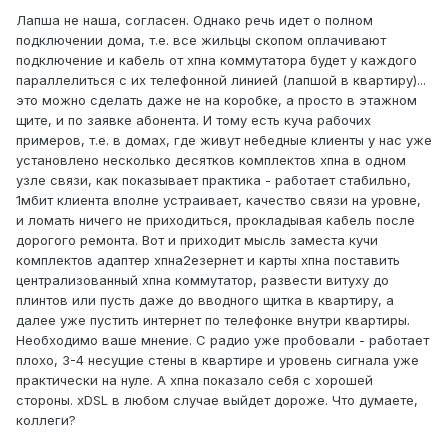
Лапша не наша, согласен. Однако речь идет о полном
подключении дома, т.е. все жильцы скопом оплачивают
подключение и кабель от хпна коммутатора будет у каждого
параллелиться с их телефонной линией (лапшой в квартиру)...
это можно сделать даже не на коробке, а просто в этажном
щите, и по заявке абонента. И тому есть куча рабочих
примеров, т.е. в домах, где живут небедные клиенты у нас уже
установлено несколько десятков комплектов хпна в одном
узле связи, как показывает практика - работает стабильно,
1мбит клиента вполне устраивает, качество связи на уровне,
и ломать ничего не приходиться, прокладывая кабель после
дорогого ремонта. Вот и приходит мысль заместа кучи
комплектов адаптер хпна2езернет и карты хпна поставить
централизованный хпна коммутатор, развести витуху до
плинтов или пусть даже до вводного щитка в квартиру, а
далее уже пустить интернет по телефонке внутри квартиры.
Необходимо ваше мнение. С радио уже пробовали - работает
плохо, 3-4 несущие стены в квартире и уровень сигнала уже
практически на нуле. А хпна показало себя с хорошей
стороны. xDSL в любом случае выйдет дороже. Что думаете,
коллеги?