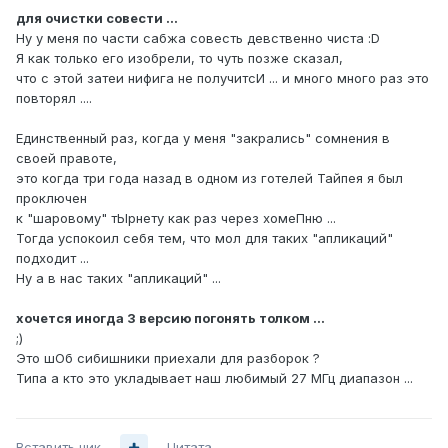
для очистки совести ...
Ну у меня по части сабжа совесть девственно чиста :D
Я как только его изобрели, то чуть позже сказал,
что с этой затеи нифига не получитсИ ... и много много раз это
повторял ....
Единственный раз, когда у меня "закрались" сомнения в
своей правоте,
это когда три года назад в одном из готелей Тайпея я был
проключен
к "шаровому" тЫрнету как раз через хомеПню ...
Тогда успокоил себя тем, что мол для таких "апликаций"
подходит ...
Ну а в нас таких "апликаций" ...
хочется иногда 3 версию погонять толком ...
;)
Это шОб сибишники приехали для разборок ?
Типа а кто это укладывает наш любимый 27 МГц диапазон ...
Вставить ник
Цитата