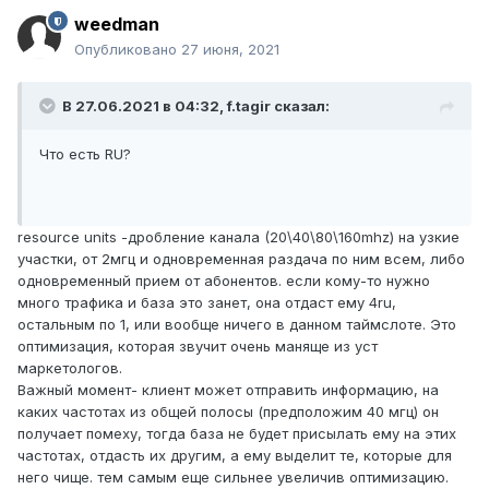
weedman
Опубликовано
27 июня, 2021
В 27.06.2021 в 04:32,
f.tagir
сказал:
Что есть RU?
resource units -дробление канала (20\40\80\160mhz) на узкие
участки, от 2мгц и одновременная раздача по ним всем, либо
одновременный прием от абонентов. если кому-то нужно
много трафика и база это занет, она отдаст ему 4ru,
остальным по 1, или вообще ничего в данном таймслоте. Это
оптимизация, которая звучит очень маняще из уст
маркетологов.
Важный момент- клиент может отправить информацию, на
каких частотах из общей полосы (предположим 40 мгц) он
получает помеху, тогда база не будет присылать ему на этих
частотах, отдасть их другим, а ему выделит те, которые для
него чище. тем самым еще сильнее увеличив оптимизацию.