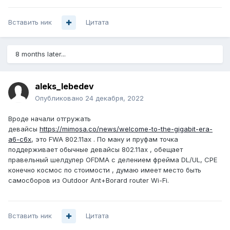
Вставить ник
Цитата
8 months later...
aleks_lebedev
Опубликовано
24 декабря, 2022
Вроде начали отгружать
девайсы
https://mimosa.co/news/welcome-to-the-gigabit-era-
a6-c6x
, это FWA 802.11ax . По ману и пруфам точка
поддерживает обычные девайсы 802.11ax , обещает
правельный шелдулер OFDMA с делением фрейма DL/UL, CPE
конечно космос по стоимости , думаю имеет место быть
самосборов из Outdoor Ant+Borard router Wi-Fi.
Вставить ник
Цитата