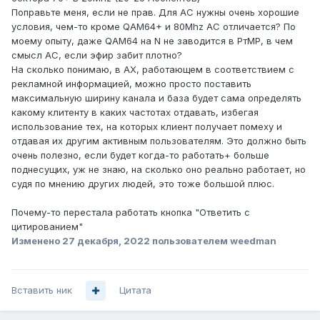
Поправьте меня, если не прав. Для AC нужны очень хорошие
условия, чем-то кроме QAM64+ и 80Mhz AC отличается? По
моему опыту, даже QAM64 на N не заводится в РтМР, в чем
смысл АС, если эфир забит плотно?
На сколько понимаю, в АХ, работающем в соответствием с
рекламной информацией, можно просто поставить
максимальную ширину канала и база будет сама определять
какому клитенту в каких частотах отдавать, избегая
использование тех, на которых клиент получает помеху и
отдавая их другим активным пользователям. Это должно быть
очень полезно, если будет когда-то работать+ больше
поднесущих, уж не знаю, на сколько оно реально работает, но
судя по мнению других людей, это тоже большой плюс.
Почему-то перестала работать кнопка "Ответить с
цитированием"
Изменено
27 декабря, 2022
пользователем weedman
Вставить ник
Цитата