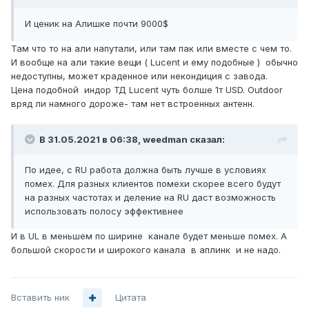
И ценик на Алишке почти 9000$
Там что то на али напутали, или там пак или вместе с чем то.
И вообще на али такие вещи ( Lucent и ему подобные ) обычно
недоступны, может краденное или некондиция с завода.
Цена подобной индор ТД Lucent чуть болше 1т USD. Outdoor
вряд ли намного дороже- там нет встроенных антенн.
В 31.05.2021 в 06:38,
weedman
сказал:
По идее, с RU работа должна быть лучше в условиях
помех. Для разных клиентов помехи скорее всего будут
на разных частотах и деление на RU даст возможность
использовать полосу эффективнее
И в UL в меньшем по ширине канале будет меньше помех. А
большой скорости и широкого канала в аплинк и не надо.
Вставить ник
Цитата