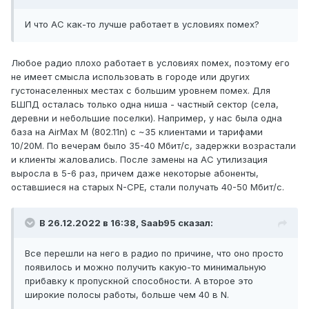
И что AC как-то лучше работает в условиях помех?
Любое радио плохо работает в условиях помех, поэтому его
не имеет смысла использовать в городе или других
густонаселенных местах с большим уровнем помех. Для
БШПД осталась только одна ниша - частный сектор (села,
деревни и небольшие поселки). Например, у нас была одна
база на AirMax M (802.11n) с ~35 клиентами и тарифами
10/20М. По вечерам было 35-40 Мбит/с, задержки возрастали
и клиенты жаловались. После замены на АС утилизация
выросла в 5-6 раз, причем даже некоторые абоненты,
оставшиеся на старых N-CPE, стали получать 40-50 Мбит/с.
В 26.12.2022 в 16:38,
Saab95
сказал:
Все перешли на него в радио по причине, что оно просто
появилось и можно получить какую-то минимальную
прибавку к пропускной способности. А второе это
широкие полосы работы, больше чем 40 в N.