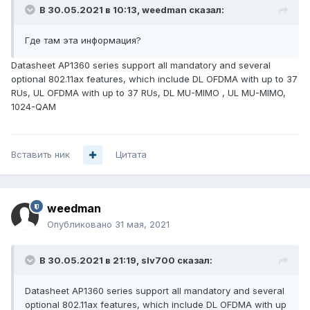
В 30.05.2021 в 10:13,
weedman
сказал:
Где там эта информация?
Datasheet AP1360 series support all mandatory and several
optional 802.11ax features, which include DL OFDMA with up to 37
RUs, UL OFDMA with up to 37 RUs, DL MU-MIMO , UL MU-MIMO,
1024-QAM
Вставить ник
Цитата
weedman
Опубликовано
31 мая, 2021
В 30.05.2021 в 21:19,
slv700
сказал:
Datasheet AP1360 series support all mandatory
and several
optional 802.11ax features, which include DL OFDMA with up