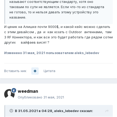
называют соответствующим стандарту, хотя оно
таковым по сути не является. Если что-то из стандарта
не готово, то и нельзя давать этому устройству это
название.
И ценик на Алишке почти 9000$, и какой кейс можно сделать
с этим девайсом , да и как юзать с Outdoor антеннами, там
3 RF Коннектора, и как все это будет работать где рядом сотни
других вайфаев висят ?
Изменено
31 мая, 2021
пользователем aleks_lebedev
Вставить ник
Цитата
weedman
Опубликовано
31 мая, 2021
В 31.05.2021 в 04:28,
aleks_lebedev
сказал: