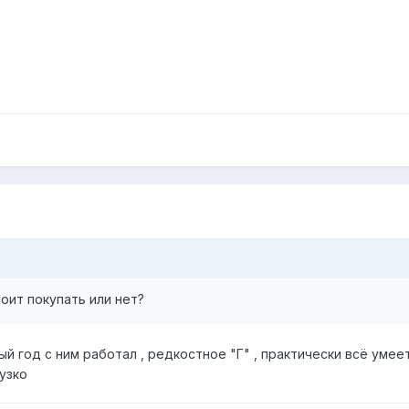
оит покупать или нет?
й год с ним работал , редкостное "Г" , практически всё умеет
 узко