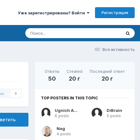
Регистрация
Уже зарегистрированы? Войти
Вся активность
Ответы
Created
Последний ответ
50
20 г
20 г
ки
0
TOP POSTERS IN THIS TOPIC
Ugnich Anton
DiBrain
6 posts
5 posts
ветить
Nag
4 posts