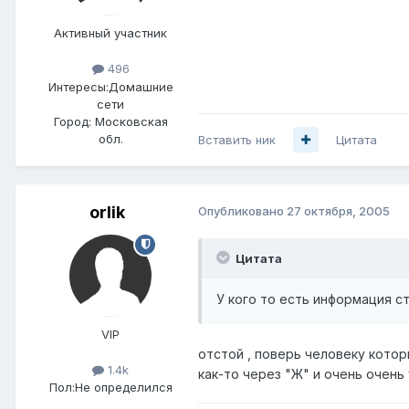
Активный участник
496
Интересы:
Домашние
сети
Город:
Московская
обл.
Вставить ник
Цитата
orlik
Опубликовано
27 октября, 2005
Цитата
У кого то есть информация ст
VIP
отстой , поверь человеку которы
1.4k
как-то через "Ж" и очень очень
Пол:
Не определился