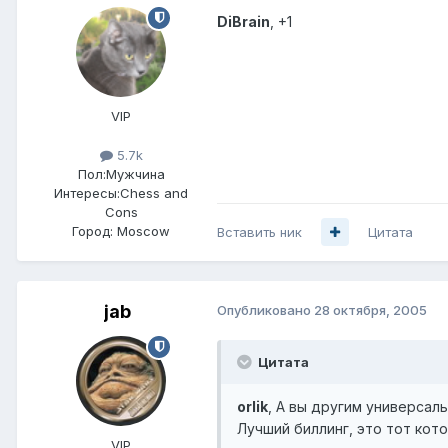
DiBrain
, +1
VIP
5.7k
Пол:
Мужчина
Интересы:
Chess and
Cons
Город:
Moscow
Вставить ник
Цитата
jab
Опубликовано
28 октября, 2005
Цитата
orlik
, А вы другим универсал
Лучший биллинг, это тот кото
VIP