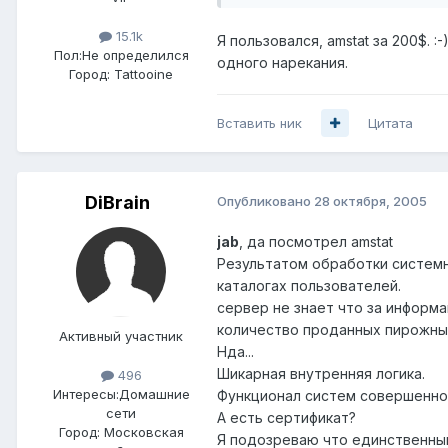
15.1k
Я пользовался, amstat за 200$. :
Пол:
Не определился
одного нарекания.
Город:
Tattooine
Вставить ник
Цитата
DiBrain
Опубликовано
28 октября, 2005
jab
, да посмотрел amstat
Результатом обработки системн
каталогах пользователей.
сервер не знает что за информа
количество проданных пирожных
Активный участник
Нда...
Шикарная внутренняя логика.
496
Интересы:
Домашние
Функционал систем совершенно
сети
А есть сертификат?
Город:
Московская
Я подозреваю что единственный