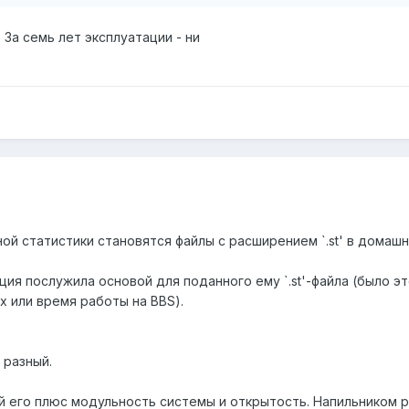
-) За семь лет эксплуатации - ни
ой статистики становятся файлы с расширением `.st' в домаш
ция послужила основой для поданного ему `.st'-файла (было э
 или время работы на BBS).
 разный.
 его плюс модульность системы и открытость. Напильником 