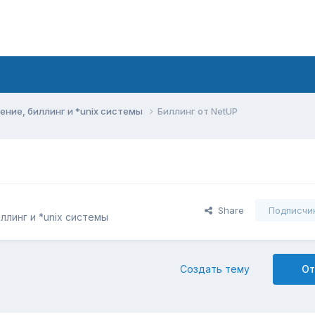
ние, биллинг и *unix системы
Биллинг от NetUP
Share
Подписчи
линг и *unix системы
Создать тему
От