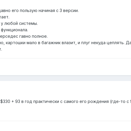
давно его пользую начиная с 3 версии.
тает.
 у любой системы.
 функционала.
мерседес гавно полное.
о, картошки мало в багажник влазит, и плуг некуда цеплять. Д
.
 $330 + 93 в год практически с самого его рождения (где-то с 