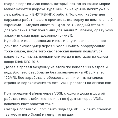
Вчера я перетягивал кабель который лежал на крыше марки
Макел кажется (короче Турецкий, он на крыше лежит уже 5
лет, кабель для ВНУТРЕННИХ работ). Положил кабель для
наружных работ (нашего производства марку не помню он с 2
экранами -- медная оплетка + фольга + ?медный стержень
для усиления я так понял или для земли ?+ пленка, сразу хочу
заметить сами пары довольно тонкие!!).
Ну вобщем все переложил и вкл. и случилось не понятное
действо сигнал умер через 2 часа. Причем оборудование
тоже самое, после того как пережал начали появляться
какие-то коллизии, пропали они когда я поставил на одном
конце Dlink DES-1016.
Далее я провел воздушку из этого же кабеля 130 метров и
подрубил это безобразие без заземления на VDSL Planet
102M/S. Все заработало обрадовался я и опять начались
странные переключения то есть VDSL работает но сигнал как
…..
При передачи файлов через VDSL с одного дома в другой
работает все стабильно, но инет не фурычит через VDSL,
поначалу инет работал тоже.
Сегодня поставлю 3com свитч туда где VDSL и свитч trendnet
(за место него 3com) и гляну что выдает.