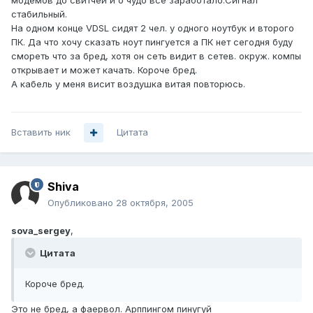
модемов до свитчей и о чудо все заработало.Сигнал
стабильный.
На одном конце VDSL сидят 2 чел. у одного ноутбук и второго
ПК. Да что хочу сказать ноут пингуется а ПК нет сегодня буду
смореть что за бред, хотя он сеть видит в сетев. окруж. компы
открывает и может качать. Короче бред.
А кабель у меня висит воздушка витая повторюсь.
Вставить ник
Цитата
Shiva
Опубликовано
28 октября, 2005
sova_sergey
,
Цитата
Короче бред.
Это не бред, а фаервол. Арппингом пинугуй