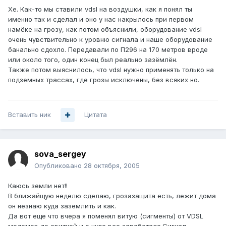
Хе. Как-то мы ставили vdsl на воздушки, как я понял ты
именно так и сделал и оно у нас накрылось при первом
намёке на грозу, как потом объяснили, оборудование vdsl
очень чувствительно к уровню сигнала и наше оборудование
банально сдохло. Передавали по П296 на 170 метров вроде
или около того, один конец был реально зазёмлён.
Также потом выяснилось, что vdsl нужно применять только на
подземных трассах, где грозы исключены, без всяких но.
Вставить ник
Цитата
sova_sergey
Опубликовано
28 октября, 2005
Каюсь земли нет!!
В ближайщую неделю сделаю, грозазащита есть, лежит дома
он незнаю куда заземлить и как.
Да вот еще что вчера я поменял витую (сигменты) от VDSL