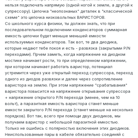
нельзя подключать напрямую (одной ногой к земле, а другой к
супрессору). Цепочка "неопознаных" деталек в "классической
схеме" это цепочка низковольтных ВАРИСТОРОВ.
Со школьного курса физики, ты должен знать, что при
последовательном подключении конденсаторов суммарная
емкость цепочки будет меньше меньшей емкости
используемых конденсаторов. Так вот, те два диодика,
которые недают тебе покоя и есть - развязка (закрытыми Р/N
переходами). Прчем заметь, когда напряжение на диодном
мостике начинает рости, то при определенном напряжении,
при котором начинает работать варистор, потенциал
устремится через уже открытый переход супрессора, переход
одного из диодов развязки и далее через сопротивление
варистора на землю. При этом напряжение "срабатывания"
варистора повысится на напряжение открывания супрессора
+ напряжение открытого Р/N перехода (менее, чем на 10
вольт), а паразитная емкость варистора станет меньше
емкости закрытого Р/N перехода (станет меньше на несколько
порядков). Вот так, всего при помощи двух диодиков, мы
получаем варистор с небольшой паразитной емкостью.
Только не ошибись с полярностью включения этих диодиков.
Неиспользованные пары в кабеле обязательно соединяй с