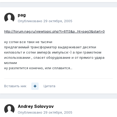
pag
Опубликовано
29 октября, 2005
http://forum.nag.ru/viewtopic.php?t=6113&p...ht=pag3&start=0
ну сотни все таки не тысячи
предлагаемый трансформатор выдерживает десятки
киловольт и сотни ампер(в импульсе:-) а при грамотном
использовании , спасет оборудование и от прямого удара
молнии
ну разлетится конечно, или сплавится...
Вставить ник
Цитата
Andrey Solovyov
Опубликовано
29 октября, 2005