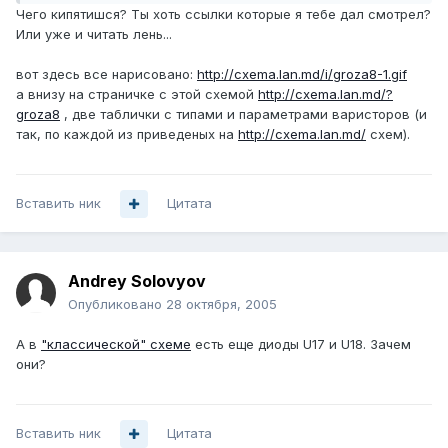
Чего кипятишся? Ты хоть ссылки которые я тебе дал смотрел?
Или уже и читать лень...
вот здесь все нарисовано:
http://cxema.lan.md/i/groza8-1.gif
а внизу на страничке с этой схемой
http://cxema.lan.md/?
groza8
, две таблички с типами и параметрами варисторов (и
так, по каждой из приведеных на
http://cxema.lan.md/
схем).
Вставить ник
Цитата
Andrey Solovyov
Опубликовано
28 октября, 2005
А в
"классической" схеме
есть еще диоды U17 и U18. Зачем
они?
Вставить ник
Цитата