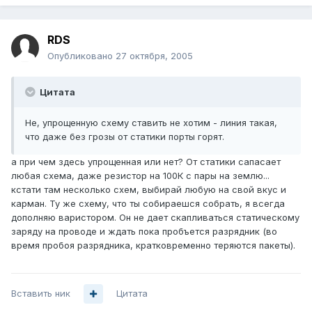
RDS
Опубликовано
27 октября, 2005
Цитата
Не, упрощенную схему ставить не хотим - линия такая,
что даже без грозы от статики порты горят.
а при чем здесь упрощенная или нет? От статики сапасает
любая схема, даже резистор на 100К с пары на землю...
кстати там несколько схем, выбирай любую на свой вкус и
карман. Ту же схему, что ты собираешся собрать, я всегда
дополняю варистором. Он не дает скапливаться статическому
заряду на проводе и ждать пока пробъется разрядник (во
время пробоя разрядника, кратковременно теряются пакеты).
Вставить ник
Цитата