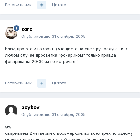
Вставить ник
Цитата
zoro
Опубликовано
31 октября, 2005
bmw
, про это и говорят :) что цвета по спектру.. радуга.. и в
любом случае просветка "фонариком" только правда
фонарика на 20-30км не встречал :)
Вставить ник
Цитата
boykov
Опубликовано
31 октября, 2005
угу
свариваем 2 четверки с восьмеркой, во всех трех по одному
модулю. цвета по спектру, да? какой кабель считать