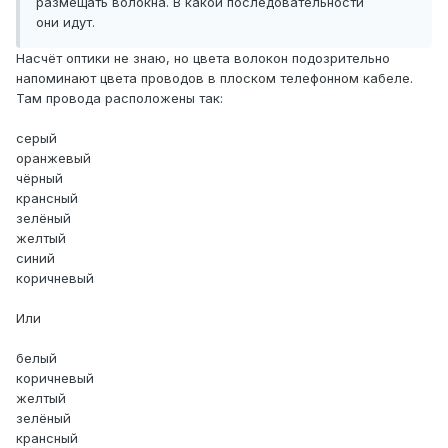
размещать волокна. В какой последовательности
они идут.
Насчёт оптики не знаю, но цвета волокон подозрительно
напоминают цвета проводов в плоском телефонном кабеле.
Там провода расположены так:
серый
оранжевый
чёрный
крансный
зелёный
желтый
синий
коричневый
Или
белый
коричневый
желтый
зелёный
крансный