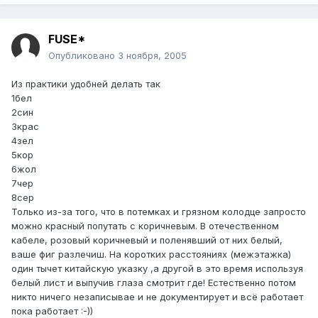
FUSE*
Опубликовано
3 ноября, 2005
Из практики удобней делать так
1бел
2син
3крас
4зел
5кор
6жол
7чер
8сер
Только из-за того, что в потемках и грязном колодце запросто
можно красный попутать с коричневым. В отечественном
кабеле, розовый коричневый и поленявший от них белый,
ваше фиг разлечиш. На коротких расстояниях (межэтажка)
один тычет китайскую указку ,а другой в это время используя
белый лист и выпучив глаза смотрит где! Естественно потом
никто ничего незаписывае и не документирует и всё работает
пока работает :-))