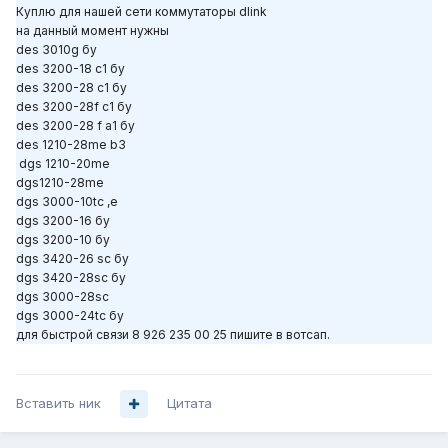
Куплю для нашей сети коммутаторы dlink
на данный момент нужны
des 3010g бу
des 3200-18 c1 бу
des 3200-28 c1 бу
des 3200-28f c1 бу
des 3200-28 f a1 бу
des 1210-28me b3
dgs 1210-20me
dgs1210-28me
dgs 3000-10tc ,e
dgs 3200-16 бу
dgs 3200-10 бу
dgs 3420-26 sc бу
dgs 3420-28sc бу
dgs 3000-28sc
dgs 3000-24tc бу
для быстрой связи 8 926 235 00 25 пишите в вотсап.
Вставить ник
Цитата